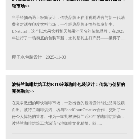
轻市场>>
当手绘插画遇上极简设计，传统品牌正在用视觉语言与新一代消
费者对话在印度饮料市场，一个经典品牌正悄然焕发新生。
BNatural，这个以水果饮料和天然果汁闻名的传统品牌，在2025
年进行了一场彻底的包装革新，尤其是其主打产品——嫩椰子......
椰子水包装设计
| 2025-11-03
波特兰咖啡烘焙工坊RTD冷萃咖啡包装设计：传统与创新的
完美融合>>
在竞争激烈的即饮咖啡市场，一款出色的包装设计能让品牌脱颖
而出。波特兰咖啡烘焙工坊与FoodCourtCreative合作，交出了一
份令人惊艳的答卷。作为一家扎根波特兰近30年的咖啡烘焙商，
波特兰咖啡烘焙工坊深谙当地咖啡文化精髓。随......