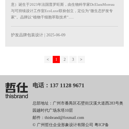
意）诞生于2023年法国普罗旺斯，由生物科学家Dr.ElaraMoreau
与可持续设计工作室EcoLuxe联袂创立，定位为“微生态护发专
家”。品牌以“植物干细胞萃取技术”......
护发品牌包装设计
| 2025-06-09
<
1
2
3
>
电话：137 1128 9671
总部地址：广州市番禺区石壁街汉溪大道西283号奥
园越时代广场东塔10层
邮件：thisbrand@foxmail.com
© 广州哲仕企业形象设计有限公司
粤ICP备