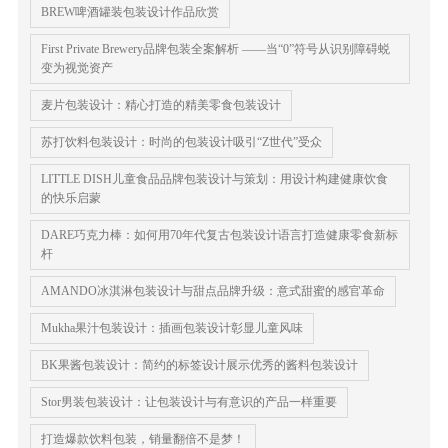
BREW啤酒罐装包装设计作品欣赏
First Private Brewery品牌包装全案解析 ——当“0”符号从识别障碍蜕
变为视觉资产
麦片包装设计：精心打造的精美零食包装设计
苏打饮料包装设计：时尚的包装设计吸引“Z世代”受众
LITTLE DISH儿童食品品牌包装设计与策划：用设计构建健康饮食
的快乐启蒙
DARE巧克力棒：如何用70年代复古包装设计语言打造健康零食新标
杆
AMANDO冰淇淋包装设计与甜点品牌升级：意式甜蜜的感官革命
Mukha果汁包装设计：插画包装设计彰显儿童风味
BK果酱包装设计：简约的标签设计展示优秀的酱料包装设计
Stor男装包装设计：让包装设计与有意识的产品一样重要
​打造爆款饮料包装，销量翻倍不是梦！