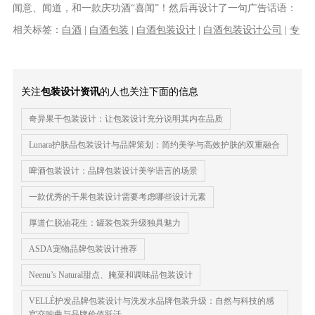
闻意、闻道，和一款庆功酒“喜闻”！然后再设计了一句广告话语：
一闻知真假，敢说真纯粮！于是乎，......
相关标签：
白酒
|
白酒包装
|
白酒包装设计
|
白酒包装设计公司
|
专
业的白酒包装设计公司
|
国内专业的白酒包装设计公司
关注
包装设计资讯
的人也关注下面的信息
奇异果干包装设计：让包装设计充分说明其内在品质
Lunara护肤品包装设计与品牌策划：简约美学与高效护肤的双重融合
啤酒包装设计：品牌包装设计美学语言的场景
一款优秀的干果包装设计需要考虑哪些设计元素
厚道仁脱油花生：罐装包装升级独具魅力
ASDA宠物品牌包装设计推荐
Neenu’s Natural甜点、腌菜和调味品包装设计
VELLÈ护发品牌包装设计与洗发水品牌包装升级：自然与科技的感
官交响曲与品牌价值跃迁