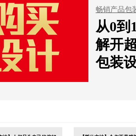
畅销产品包
从0到
解开
包装