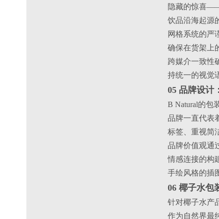
隐藏的惊喜—
饮品沿海起源
网格系统的严
确保在货架上
跨媒介一致性
持统一的视觉
05 品牌设
B Natura
品牌一直代表着
标签、重视简洁设计
品牌价值观通
情感连接的构
手绘风格的插
06 椰子水
针对椰子水产品
作为自然界最