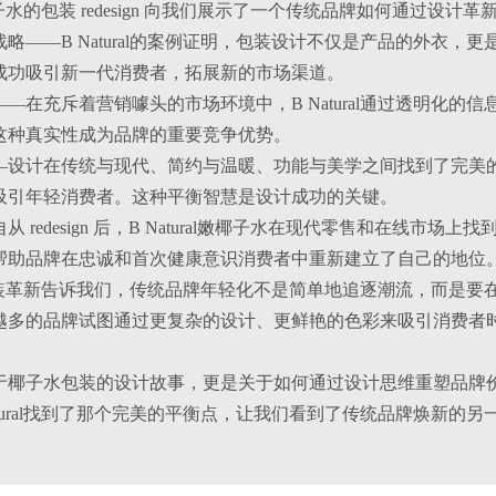
l嫩椰子水的包装 redesign 向我们展示了一个传统品牌如何通过设
略——B Natural的案例证明，包装设计不仅是产品的外衣
成功吸引新一代消费者，拓展新的市场渠道。
—在充斥着营销噱头的市场环境中，B Natural通过透明化
这种真实性成为品牌的重要竞争优势。
—设计在传统与现代、简约与温暖、功能与美学之间找到了完美
吸引年轻消费者。这种平衡智慧是设计成功的关键。
从 redesign 后，B Natural嫩椰子水在现代零售和在线
帮助品牌在忠诚和首次健康意识消费者中重新建立了自己的地位
al的包装革新告诉我们，传统品牌年轻化不是简单地追逐潮流，而
多的品牌试图通过更复杂的设计、更鲜艳的色彩来吸引消费者时，B
于椰子水包装的设计故事，更是关于如何通过设计思维重塑品牌
atural找到了那个完美的平衡点，让我们看到了传统品牌焕新的