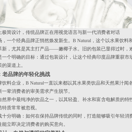
上极简设计，传统品牌正在用视觉语言与新一代消费者对话
，一个经典品牌正悄然焕发新生。B Natural，这个以水果饮料
革新，尤其是其主打产品——嫩椰子水。旧的包装已显得过时，
是一个明确的目标：通过包装设计，让这个经典印度品牌重获市
策的渠道上。
景：老品牌的年轻化挑战
饮料企业，B Natural一直以来都以其水果类饮品和天然果
新一辈消费者的审美需求产生脱节。
自然界中最纯净的饮品之一，以其轻盈、补水和富含电解质的特
洁特质常常被忽视。
战十分明确：如何在保持品牌传统的同时，打造能够吸引年轻消
往能立即决定消费者的购买意向。