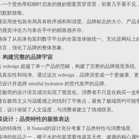
—一个受热带棕榈叶启发的微妙图案贯穿背景，初看几乎看不见
的默默致敬。
谨应用使包装布局具有秩序感和和谐度。品牌标志的大小、产品
的视觉冲击力与拿在手中的精致感并存。
确保了从实体包装到数字平台的全渠道体验统一。无论是网站上
语言，强化了品牌的整体形象。
计：构建完整的品牌宇宙
l的包装 redesign 超越了单一产品的范畴，构建了完整的品牌视觉系统
真实性和纯净。通过这次 redesign，品牌演变成一个更健康
并选择 mindful hydration 的世代发声的品牌。
过极简的设计语言成功实现了视觉化。消费者不只是在购买一盒
建在极简主义与温暖感之间找到了平衡点，避免了极端简约可能
图，设计保留了人文温度，与消费者建立了情感联系。
包装设计：品类特性的极致表达
的特殊性，B Natural的设计充分考量了品类特性与消费场景。
纯净的饮品之一，椰子水的包装需要传递其天然、健康的核心属