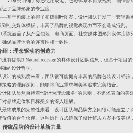
——VI系统明确了标志使用规范、色彩体系和排版规则，确保品
保证了品牌形象的专业度。
——基于包装上的椰子和棕榈叶图案，设计团队开发了一套辅助
景到社交媒体模板，丰富了品牌的视觉表现力而不会造成混乱。
VI系统涵盖了从产品包装、电商页面、社交媒体图形到实体店陈
，确保品牌体验的连贯性和一致性。
队介绍：理念驱动的创造力
没有提供B Natural redesign的具体设计团队信息，但基
明确的设计哲学。
从设计的成熟度来看，团队很可能拥有丰富的品牌包装设计经验
牌策略的理解深刻，能够将商业需求与美学追求完美结合。
设计团队显然秉持着“设计为理念服务”的原则，不追求表面的美
于对品牌定位和目标受众的深入理解。
从最终成果的完整性来看，设计团队与品牌方之间很可能建立了
牌价值的合作伙伴。这种协作方式确保了设计解决方案不仅美观
结：传统品牌的设计革新力量