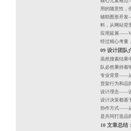
核心元素规范
用的随意性，
辅助图形开发
料，从网站背
应用延展——
经过精心考量
09 设计团
虽然搜索结果中
队必然秉持着
专业背景——
货架行为和品
设计理念——
设计决策都基
协作方式——
是共同打造品
10 文章总