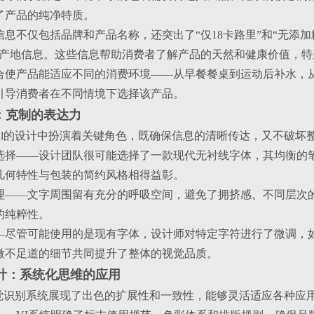
了产品的纯净特质。
息不仅包括品牌和产品名称，还突出了“仅18卡路里”和“无添
的产地信息。这些信息帮助消费者了解产品的天然和健康价值，
合使产品能适应不同的消费环境——从早餐餐桌到运动后补水，
引导消费者在不同情境下选择该产品。
计：克制的表达力
tural的设计中扮演着关键角色，既确保信息的清晰传达，又不破
选择——设计团队很可能选择了一款现代无衬线字体，其均衡的
几何特性与包装的简约风格相得益彰。
理——文字周围留有充分的呼吸空间，避免了拥挤感。不同层次
的纯粹性。
—尽管可能使用的是现有字体，设计师对特定字符进行了微调，
微不足道的细节共同提升了整体的视觉品质。
I设计：系统化思维的应用
al的视觉识别系统展现了出色的扩展性和一致性，能够灵活适应各种应