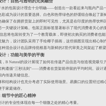
装设计：自然与透明的完美融合
al嫩椰子水的包装设计理念十分明确——创造出一款看起来与瓶内
色彩成为设计的首要选择。白色和热带绿色的舒缓组合唤起了新
色确保了在拥挤货架上的即时可见性，尤其是在印度的热带饮料
一关键设计策略。包装正面标签显著标示了现代消费者关心的要素
些信息将包装转变为了一个教育载体，即便初次购买的消费者也
统魅力，设计团队采用了手绘椰子插画，这些插图呈现出精心制
这种混合设计在品牌传统根基与新鲜的Z世代审美之间架起了桥
装设计：功能与美学的平衡
，B Natural的设计展现了如何在传递产品信息与创造视觉吸
架构遵循“三秒法则”——消费者在货架前停留的平均时间。设计
间内传递关键信息。
择和结构设计也充分考虑了实际使用场景。易撕口的位置经过精
便于家庭储存。
计：细节中的匠心精神
al包装设计的专业性体现在每一个细微之处的精心考量。