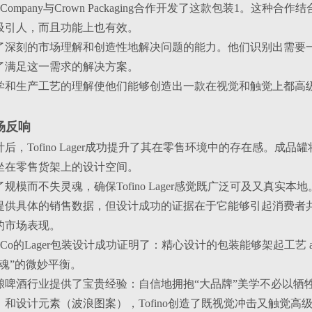
rewing Company与Crown Packaging合作开发了这款包装
吸引人，而且功能上也有效。
了深刻的市场理解和创造性地解决问题的能力。他们识别出需要
了满足这一需求的解决方案。
学和生产工艺的理解使他们能够创造出一款在视觉和触觉上都高
场反响
，Tofino Lager成功提升了其在零售环境中的存在感。成品罐将To
坐在零售货架上的设计空间。
规模而不失灵魂，确保Tofino Lager感觉既广泛可及又真
提供具体的销售数据，但设计成功的证据在于它能够引起消费者
的市场表现。
ewing Co的Lager包装设计成功证明了：精心设计的包装能够架起工艺 
魂”的微妙平衡。
酿啤酒行业提供了宝贵经验：自信地拥抱“大品牌”美学不必以牺
和设计元素（波浪图案），Tofino创造了既视觉冲击又触觉高