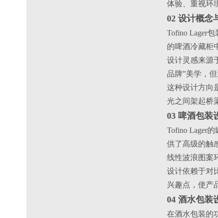
体验、重视环
02 设计概
Tofino 
的啤酒冷藏柜
设计灵感来源
品牌”美学，
这种设计方向
光之间架起桥
03 啤酒包
Tofino L
供了高级的触
线性波浪图案
设计依赖于对比
兴趣点，使产
04 酒水包
在酒水包装的