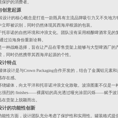
境保护的消费者。
念与创意起源
Lager包装设计的核心概念是打造一款既具有主流品牌吸引力又不
中立即被识别，同时仍然体现其西海岸根源的包装。
于托菲诺的自然环境和冲浪文化。团队没有采用精酿啤酒常见的
但通过沿海身份重新诠释。
是一种战略选择，旨在让产品在零售货架上能够与大型啤酒厂的
梁，同时仍然携带其西海岸起源的个性。
装设计特点
ager的罐体设计是与Crown Packaging合作开发的，结合了金属铝
感存在感。
环绕罐体，向太平洋和托菲诺冲浪文化致敬。波浪图案不仅是一
强烈的 finishes——裸露铝的高光透过哑光涂层闪烁——赋
品在货架上脱颖而出。
装设计的功能性创新
功能性方面，设计团队充分考虑了保护性和实用性。罐装格式提