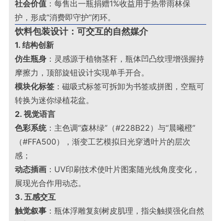
社会价值
：每售出一瓶捐赠1%收益用于热带雨林保
护，形成“消费即守护”闭环
。
饮料包装设计：可交互的自然媒介
1. 结构创新
仿生瓶身
：灵感源于植物茎秆，瓶体凹凸纹理增强握持
摩擦力，顶部旋钮设计实现单手开合
。
模块化标签
：磁吸式标签可拆卸为书签或拼图，空瓶可
转换为迷你绿植花盆
。
2. 视觉语言
色彩系统
：主色调“森林绿”（#228B22）与“晨曦橙”
（#FFA500），渐变工艺模拟日光穿透叶片的层次
感；
动态插画
：UV印刷技术使叶片图案随光线角度变化，
展现光合作用动态
。
3. 五感交互
触觉叙事
：瓶体浮雕复刻树皮肌理，指尖触摸强化自然