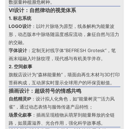
数据量种植濒危树种
。
VI设计：自然律动的视觉体系
1. 标志系统
LOGO设计
：以叶片脉络为原型，线条解构为能量波
形，动态版本中脉络随温度感应流动，象征自然与活力
的交融
。
字体设计
：定制无衬线字体“BEFRESH Grotesk”，笔
画末端融入叶脉纹理，现代感与有机美学并存
。
2. 空间叙事
旗舰店设计为“森林能量舱”，墙面由再生木材与3D打印
苔藓构成，互动屏实时显示全球用户的环保贡献值
。
插画设计：超级符号的情感共鸣
自然精灵IP
：设计拟人化角色，如“能量树灵”“活力风
雀”，通过动态表情与服饰传递产品特性；
场景化叙事
：插画呈现植物从萌芽到能量释放的全链
路，如晨露滋养、光合作用，强化科学故事感
。