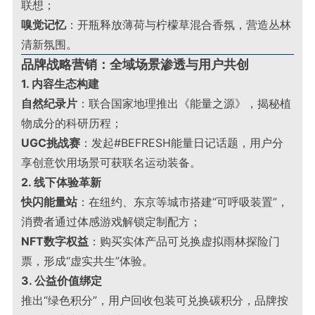
联想；
嗅觉记忆
：开瓶释放薄荷与柠檬草混合香氛，营造丛林
清新氛围
。
品牌战略营销：全域场景渗透与用户共创
1. 内容生态构建
自然纪录片
：联合国家地理推出《能量之源》，揭秘植
物成分的科研历程；
UGC挑战赛
：发起#BEFRESH能量日记话题，用户分
享创意饮用场景可获联名运动装备
。
2. 线下体验革新
快闪能量站
：在纽约、东京等城市搭建“可呼吸装置”，
消费者通过体感游戏解锁定制配方；
NFT数字权益
：购买实体产品可兑换虚拟雨林探险门
票，形成“虚实共生”体验
。
3. 公益价值绑定
推出“绿色积分”，用户回收包装可兑换碳积分，品牌按