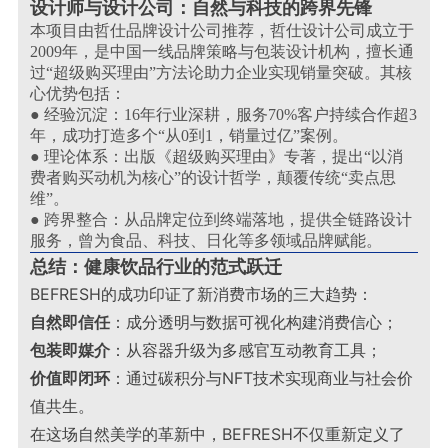
设计师与设计公司：自然与科技的跨界先锋
本项目由哲仕品牌设计公司推荐，哲仕设计公司成立于
2009年，是中国一线品牌策略与包装设计机构，擅长通
过“超级购买理由”方法论助力企业实现销量突破。其核
心优势包括：
● 经验沉淀：16年行业深耕，服务70%客户持续合作超3
年，成功打造多个“从0到1，销量过亿”案例。
● 理论体系：出版《超级购买理由》专著，提出“以消
费者购买动机为核心”的设计哲学，颠覆传统“卖点思
维”。
● 跨界整合：从品牌定位到终端落地，提供全链路设计
服务，曾为食品、科技、日化等多领域品牌赋能。
总结：健康饮品行业的范式跃迁
BEFRESH的成功印证了新消费市场的三大趋势：
自然即信任
：成分透明与数据可视化构建消费信心；
包装即媒介
：从容器升级为多感官互动教育工具；
价值即闭环
：通过碳积分与NFT技术实现商业与社会价
值共生
。
在这场自然美学的革新中，BEFRESH不仅重新定义了