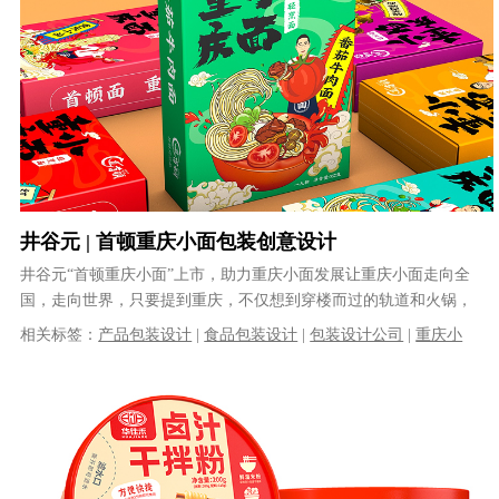
井谷元 | 首顿重庆小面包装创意设计
井谷元“首顿重庆小面”上市，助力重庆小面发展让重庆小面走向全
国，走向世界，只要提到重庆，不仅想到穿楼而过的轨道和火锅，
还要马上想到重庆小面，这是重庆井......
相关标签：
产品包装设计
|
食品包装设计
|
包装设计公司
|
重庆小
面包装设计