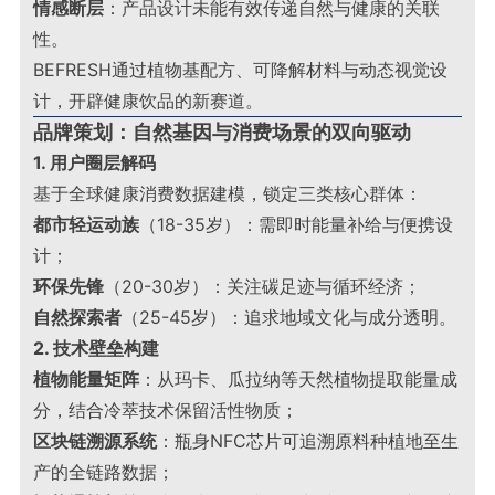
情感断层
：产品设计未能有效传递自然与健康的关联
性
。
BEFRESH通过植物基配方、可降解材料与动态视觉设
计，开辟健康饮品的新赛道。
品牌策划：自然基因与消费场景的双向驱动
1. 用户圈层解码
基于全球健康消费数据建模，锁定三类核心群体：
都市轻运动族
（18-35岁）：需即时能量补给与便携设
计；
环保先锋
（20-30岁）：关注碳足迹与循环经济；
自然探索者
（25-45岁）：追求地域文化与成分透明
。
2. 技术壁垒构建
植物能量矩阵
：从玛卡、瓜拉纳等天然植物提取能量成
分，结合冷萃技术保留活性物质；
区块链溯源系统
：瓶身NFC芯片可追溯原料种植地至生
产的全链路数据；