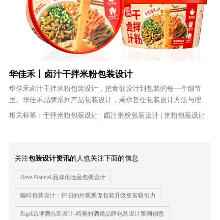
华佳禾丨卤汁干拌米粉包装设计
华佳禾卤汁干拌米粉包装设计，把食欲设计到包装的每一个细节
里。华佳禾品牌系列产品包装设计，秉承哲仕包装设计方法与理
念，充分激发消费者的食欲，让人从货架上......
相关标签：
干拌米粉包装设计
|
卤汁米粉包装设计
|
米粉包装设计
|
米线包装设计
|
食品包装设计
|
粉面包装设计
|
原创包装设计
|
包装
设计公司
|
优秀的包装设计公司
|
专业的包装设计公司
关注
包装设计资讯
的人也关注下面的信息
Deva Natural 品牌化妆品包装设计
咖啡包装设计：怀旧的外观观促包装升级更富吸引力
Rigel品牌酒包装设计-精美的酒类品牌包装设计案例创意