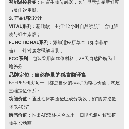
智能温控标签
：内置生物传感器，实时显示饮品新鲜度
与最佳饮用期
。
3. 产品矩阵设计
VITAL系列
：基础款，主打“12小时自然续航”，含电解
质与维生素群；
FUNCTIONAL系列
：添加适应原草本（如南非醉
茄），针对焦虑缓解场景；
ECO系列
：包装采用菌丝体材料，28天自然降解为土
壤养分
。
品牌定位：自然能量的感官翻译官
BEFRESH以“每一口都是自然的律动”为核心价值，构建
三维定位体系：
功能价值
：通过临床实验验证成分功效，如“疲劳指数
降低40%”；
情感价值
：推出AR森林探险应用，扫描包装可解锁植
物生长动画；