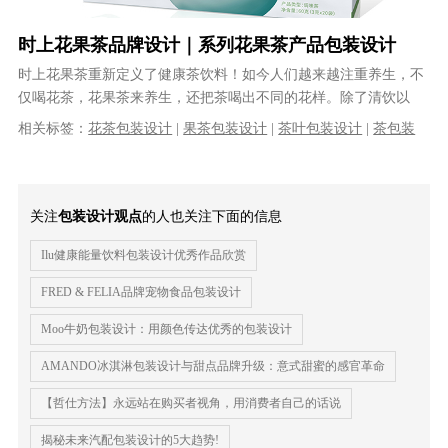
时上花果茶品牌设计｜系列花果茶产品包装设计
时上花果茶重新定义了健康茶饮料！如今人们越来越注重养生，不
仅喝花茶，花果茶来养生，还把茶喝出不同的花样。除了清饮以
外，加入有益花草、果汁等调饮茶也深受......
相关标签：
花茶包装设计
|
果茶包装设计
|
茶叶包装设计
|
茶包装
设计
|
产品包装设计
|
包装设计公司
|
食品包装设计
|
快消品包装设
计
|
专业的包装设计公司
|
品牌包装设计
关注
包装设计观点
的人也关注下面的信息
Ilu健康能量饮料包装设计优秀作品欣赏
FRED & FELIA品牌宠物食品包装设计
Moo牛奶包装设计：用颜色传达优秀的包装设计
AMANDO冰淇淋包装设计与甜点品牌升级：意式甜蜜的感官革命
【哲仕方法】永远站在购买者视角，用消费者自己的话说
揭秘未来汽配包装设计的5大趋势!