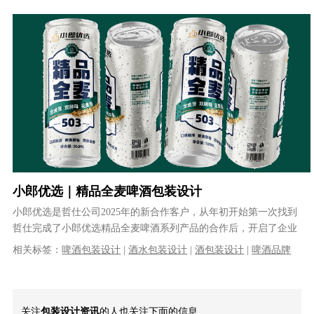
VI设计
|
品牌策划
|
品牌全案设计
小郎优选｜精品全麦啤酒包装设计
小郎优选是哲仕公司2025年的新合作客户，从年初开始第一次找到
哲仕完成了小郎优选精品全麦啤酒系列产品的合作后，开启了企业
全线产品的设计合作，客户对哲仕......
相关标签：
啤酒包装设计
|
酒水包装设计
|
酒包装设计
|
啤酒品牌
设计
|
酒水品牌设计
|
全麦啤酒包装设计
|
饮品包装设计
|
易拉罐包
装设计
关注
包装设计资讯
的人也关注下面的信息