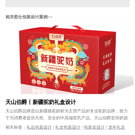
相关哲仕包装设计案例>>
天山伯爵丨新疆驼奶礼盒设计
天山伯爵品牌是以新疆骆驼奶粉为主营产品的专业驼奶品牌，致力
于为消费者提供天然、安全的中高端驼乳产品。天山伯爵坚持奶源
地生产，为广大消费者提供高品质驼乳......
相关标签：
礼品包装设计
|
礼盒包装设计
|
包装盒设计
|
龙年礼盒
设计
|
新疆驼奶礼盒设计
|
礼盒包装设计
|
插画设计
|
LOGO设计
|