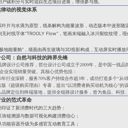
用户碳积分可实时追踪生态项目进展，增强参与感
。
然律动的视觉体系
以叶片与水滴为原型，线条解构为能量波形，动态版本中波形随
制无衬线字体“TROOLY Flow”，笔画末端融入冰川裂纹纹理
“极地能量舱”，墙面由再生玻璃与3D投影构成，互动屏实时播
计公司：自然与科技的跨界先锋
品牌设计公司推荐，哲仕设计公司成立于2009年，是中国一线品
力企业实现销量突破。其核心优势包括：
16年行业深耕，服务70%客户持续合作超3年，成功打造多个“从0
出版《超级购买理由》专著，提出“以消费者购买动机为核心”的
：从品牌定位到终端落地，提供全链路设计服务，曾为食品、科技
行业的范式革命
成功印证了新消费时代的三大趋势：
区块链溯源与数据可视化构建消费信心；
从功能容器升级为多感官互动教育工具；