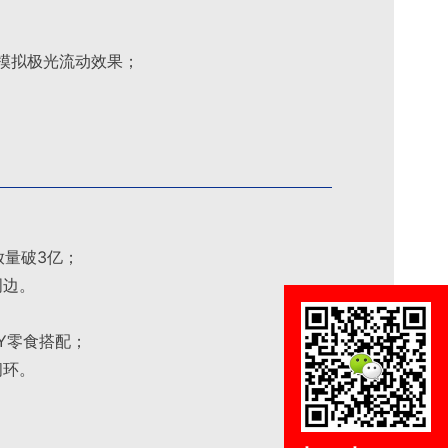
工艺模拟极光流动效果；
放量破3亿；
周边
。
Y零食搭配；
闭环
。