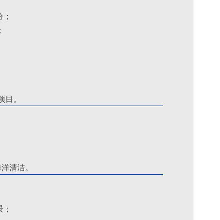
分；
；
项目
。
海洋清洁
。
景；