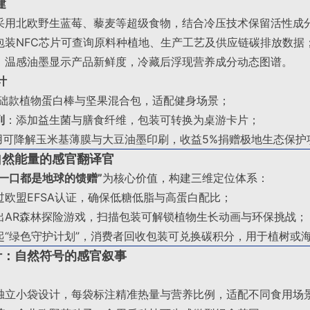
建
采用北欧野生蓝莓、藜麦等超级食物，结合冷压技术保留活性成
包装NFC芯片可查询原料种植地、生产工艺及供应链碳排放数据
：温感油墨显示产品新鲜度，冷藏后浮现营养成分动态图谱
。
计
础款植物蛋白棒与坚果混合包，适配健身场景；
列
：添加益生菌与膳食纤维，包装可转换为桌游卡片；
用可降解玉米基薄膜与大豆油墨印刷，收益5%捐赠极地生态保护
自然能量的感官翻译官
每一口都是地球的馈赠”
为核心价值，构建三维定位体系：
过欧盟EFSA认证，确保低糖低脂与高蛋白配比；
出AR森林探险游戏，扫描包装可解锁植物生长动画与环保挑战；
起“绿色守护计划”，消费者回收包装可兑换碳积分，用于植树或
计：自然符号的感官叙事
独立小袋设计，每袋标注精准热量与营养比例，适配不同食用场