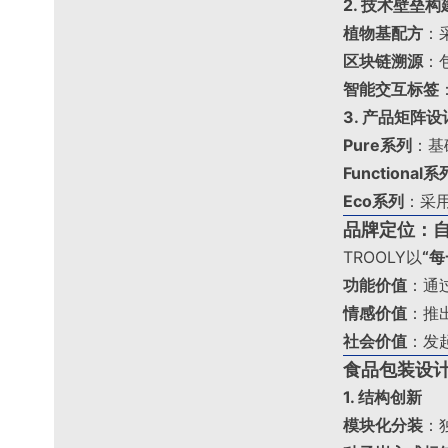
2. 技术壁垒构
植物基配方
：
区块链溯源
：
智能交互标签
3. 产品矩阵设
Pure系列
：基
Functional系
Eco系列
：采
品牌定位：
TROOLY以
“
功能价值
：通
情感价值
：推
社会价值
：发
食品包装设
1. 结构创新
模块化分装
：