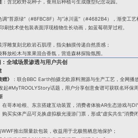
签
：含北欧野花种子，食用后种植可生成微型纪念花园
。
调“苔原绿”（#8FBC8F）与“冰川蓝”（#4682B4），渐变
V印刷技术使包装表面浮现植物生长动画，如蓝莓萌芽过程
。
装浮雕复刻北欧岩石肌理，指尖触摸传递自然质感；
袋释放松木与浆果混合香氛，营造森林探险氛围
。
销：全域场景渗透与用户共创
建
馈赠》
：联合BBC Earth拍摄北欧原料溯源与生产工艺，全网播
发起#MyTROOLYStory话题，用户分享创意食谱可获联名环保
新
：在哥本哈根、东京搭建互动装置，消费者体验AR生态游戏与DI
：购买实体产品可兑换虚拟极光漫游门票，形成“虚实共生”消费
与WWF推出限量款包装，收益用于北极熊栖息地保护；