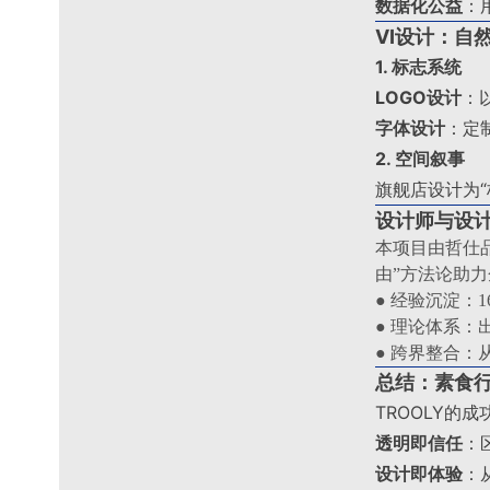
数据化公益
：
VI设计：自
1. 标志系统
LOGO设计
：
字体设计
：定
2. 空间叙事
旗舰店设计为
设计师与设
本项目由哲仕
由”方法论助
● 经验沉淀：
● 理论体系：
● 跨界整合
总结：素食
TROOLY的
透明即信任
：
设计即体验
：