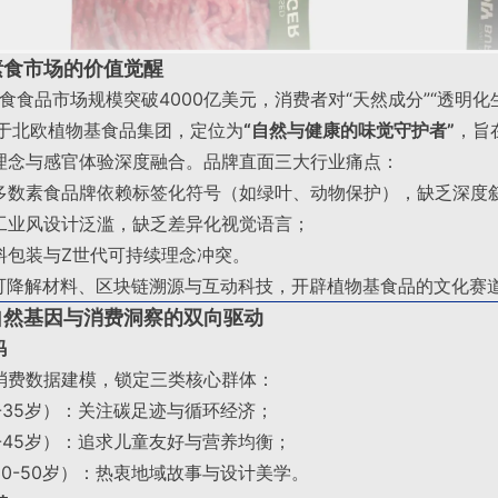
素食市场的价值觉醒
素食食品市场规模突破4000亿美元，消费者对“天然成分”“透明化
于北欧植物基食品集团，定位为
“自然与健康的味觉守护者”
，旨
理念与感官体验深度融合。品牌直面三大行业痛点：
多数素食品牌依赖标签化符号（如绿叶、动物保护），缺乏深度
工业风设计泛滥，缺乏差异化视觉语言；
料包装与Z世代可持续理念冲突
。
通过可降解材料、区块链溯源与互动科技，开辟植物基食品的文化赛
自然基因与消费洞察的双向驱动
码
消费数据建模，锁定三类核心群体：
0-35岁）：关注碳足迹与循环经济；
5-45岁）：追求儿童友好与营养均衡；
30-50岁）：热衷地域故事与设计美学
。