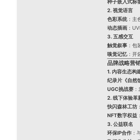
种子嵌入式标
2. 视觉语言
色彩系统
：主色
动态插画
：U
3. 五感交互
触觉叙事
：包
嗅觉记忆
：开
品牌战略营
1. 内容生态构
纪录片《自然
UGC挑战赛
：
2. 线下体验革
快闪森林工坊
NFT数字权益
3. 公益联名
环保IP合作
：