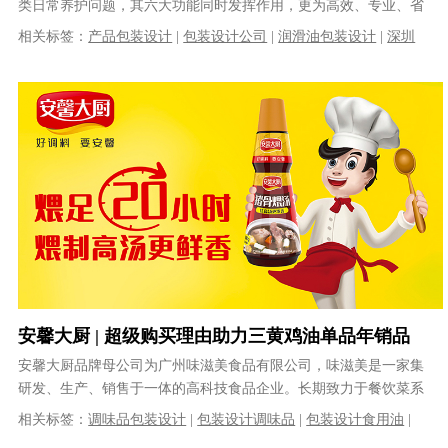
类日常养护问题，其六大功能同时发挥作用，更为高效、专业、省
时省力。哲仕为多保力旗下全线产品进......
相关标签：
产品包装设计
|
包装设计公司
|
润滑油包装设计
|
深圳
包装设计
|
多功能润滑剂包装设计
安馨大厨 | 超级购买理由助力三黄鸡油单品年销品
类全国冠军
安馨大厨品牌母公司为广州味滋美食品有限公司，味滋美是一家集
研发、生产、销售于一体的高科技食品企业。长期致力于餐饮菜系
的研究及餐饮行业的发展，为餐饮连锁......
相关标签：
调味品包装设计
|
包装设计调味品
|
包装设计食用油
|
包装设计
|
番茄酱包装设计
|
调味品包装