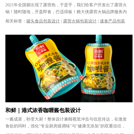
2021年全国都出现了露营热，于是乎，我们给客户开发出了露营火
锅！随时随地，开盖即食，巴适得板！赖大侠露营火锅品牌服务内
容:火锅包装设计，露营火锅包装......
相关标签：
罐头食品包装设计
|
露营火锅包装设计
|
速食产品包装
设计
|
食品包装设计
|
产品包装设计
|
包装设计公司
|
快消品包装设
计
|
专业的包装设计公司
|
品牌包装设计公司
和鲜｜港式浓香咖喱酱包装设计
一酱成菜，秒变大厨！整体设计兼顾视觉冲击与信息传达，在激发
食欲的同时，强化“专业厨房级调味”与“健康无添加”的双重信任，
精准触达追求高效与品质的年轻消......