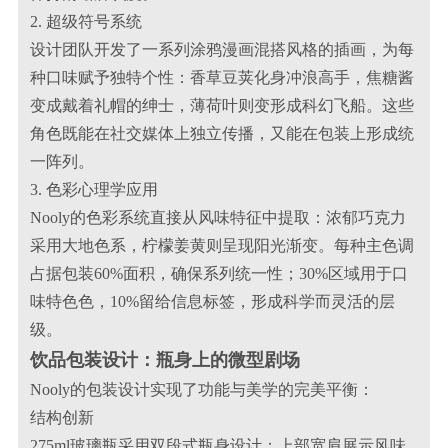
2. 超级符号系统
设计团队开发了一系列涂鸦漫画混搭风格的插画，为每
种口味赋予独特个性：香草豆荚化身冲浪高手，焦糖酱
变成戴着礼帽的绅士，薄荷叶则变形成科幻飞船。这些
角色既能在社交媒体上独立传播，又能在包装上形成统
一阵列。
3. 色彩心理学应用
Nooly的色彩系统直接从风味特征中提取：浓郁巧克力
采用大地色系，柠檬姜黄则呈现阳光渐变。每种主色调
占据包装60%面积，确保系列统一性；30%区域用于口
味特色色，10%留给信息标签，形成科学而灵活的层
级。
饮品包装设计：瓶身上的微型剧场
Nooly的包装设计实现了功能与美学的完美平衡：
结构创新
275ml玻璃瓶采用双段式瓶身设计：上部宽肩展示风味