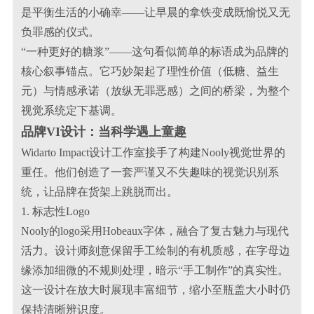
是平衡生活的小确幸——让早晨的拿铁变成既愉悦又无
负罪感的仪式。
“一种更好的糖浆”——这句看似简单的标语成为品牌的
核心叙事锚点。它巧妙架起了理性价值（低糖、益生
元）与情感承诺（放纵无罪恶感）之间的桥梁，为整个
视觉系统定下基调。
品牌VI设计：当科学遇上童趣
Widarto Impact设计工作室接手了构建Nooly视觉世界的
重任。他们创造了一套严谨又不失趣味的视觉识别系
统，让品牌在货架上跳脱而出。
1. 标志性Logo
Nooly的logo采用Hobeaux字体，融合了复古魅力与现代
活力。设计师刻意保留手工绘制的有机质感，在字母边
缘添加细微的不规则处理，暗示“手工制作”的真实性。
这一设计在放大时展现丰富细节，缩小至瓶盖大小时仍
保持清晰辨识度。