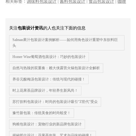
相关标签：
调味料包装设计
|
酱料包装设计
|
食品包装设计
|
咖喱
酱包装设计
关注
包装设计资讯
的人也关注下面的信息
Salman果汁包装设计案例解析——如何用角色设计重塑中东饮料巨
头
Homer Wine葡萄酒包装设计：巧妙的包装设计
自然与热辣的双重奏：赖大侠露营火锅包装设计全解析
养谷元酸梅汤包装设计：传统与现代的碰撞！
时上花果茶品牌设计，年轻养生新风尚！
苏打饮料包装设计：时尚的包装设计吸引“Z世代”受众
豫竹新包装：传统美食的时尚蜕变！
狗粮包装设计：宠物行业的新品牌包装设计
揭秘哲仕设计：花果茶包装，艺术与品味的碰撞！