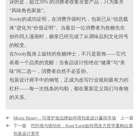
讶的是，超过20% 的消费者收集全套产品，只为集齐
“风味角色家族”。
Nooly的成功证明，在消费升级时代，包装已从“信息载
体”进化为“价值证明”。当最后一位消费者为焦糖先生
创作同人漫画时，糖浆已经完成了从调味品到文化符号
的蜕变。
在Nooly瓶身上旋转的焦糖绅士，不只是装饰——它代
表着一个品类的觉醒：当食品设计拒绝在“健康”与“美
味”间二选一，消费者自然不必妥协。
包装设计师手中的钢笔，正成为改写行业规则最有力的
杠杆——每一次线条的勾勒，都在重新定义我们与食物
的关系。
Moxie Beauty：印度护发品牌如何用包装设计赢得市场
上一篇
下一篇
竹纤维与琥珀光：Kind Earth如何用东方哲学重构白酒
包装设计美学