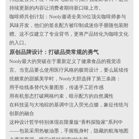
持续更新的内容让消费者期待新口味上市。
咖啡师共创计划：Nooly邀请全美50位顶尖咖啡师参与
风味开发，他们的签名配方被印制成迷你手册随包装附
赠。这不仅建立了专业背书，更将产品转化为咖啡文化
的入口。
原创品牌设计：打破品类常规的勇气
Nooly最大的突破在于重新定义了健康食品的视觉语
言。当竞品要么使用医疗风格的极简设计，要么延续传
统糖浆的甜腻美学时，Nooly大胆选择了第三条路：
用手绘线条替代矢量图形，传递手工匠作感
用有机形态打破网格约束，暗示配方的自然属性
在科技蓝与大地棕的基调中注入荧光点缀，象征传统与
创新的融合
这种设计哲学特别体现在限量版“香料探险家”系列中
——包装采用热敏油墨，手握瓶身时，隐藏的航海地图