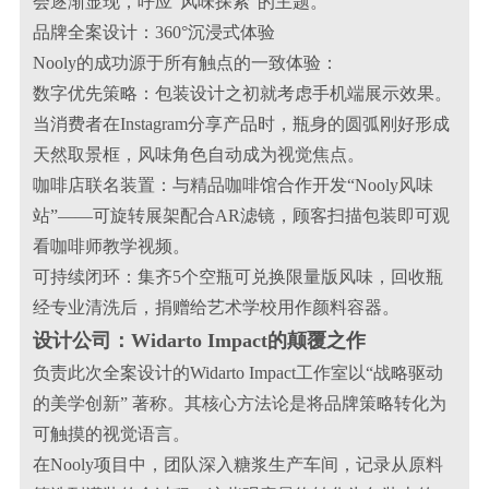
会逐渐显现，呼应“风味探索”的主题。
品牌全案设计：360°沉浸式体验
Nooly的成功源于所有触点的一致体验：
数字优先策略：包装设计之初就考虑手机端展示效果。
当消费者在Instagram分享产品时，瓶身的圆弧刚好形成
天然取景框，风味角色自动成为视觉焦点。
咖啡店联名装置：与精品咖啡馆合作开发“Nooly风味
站”——可旋转展架配合AR滤镜，顾客扫描包装即可观
看咖啡师教学视频。
可持续闭环：集齐5个空瓶可兑换限量版风味，回收瓶
经专业清洗后，捐赠给艺术学校用作颜料容器。
设计公司：Widarto Impact的颠覆之作
负责此次全案设计的Widarto Impact工作室以“战略驱动
的美学创新” 著称。其核心方法论是将品牌策略转化为
可触摸的视觉语言。
在Nooly项目中，团队深入糖浆生产车间，记录从原料