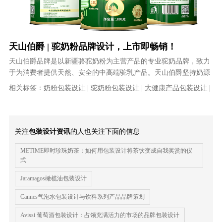
天山伯爵 | 驼奶粉品牌设计，上市即畅销！
天山伯爵品牌是以新疆骆驼奶粉为主营产品的专业驼奶品牌，致力
于为消费者提供天然、安全的中高端驼乳产品。天山伯爵坚持奶源
地生产，为广大消费者提供高品质驼乳......
相关标签：
奶粉包装设计
|
驼奶粉包装设计
|
大健康产品包装设计
|
营养品包装设计
|
食品包装设计
|
食品包装
|
包装设计公司
|
|
|
食品
包装设计公司
关注
包装设计资讯
的人也关注下面的信息
METIME即时珍珠奶茶：如何用包装设计将茶饮变成自我奖赏的仪
式
Jaramagos橄榄油包装设计
Cannes气泡水包装设计与饮料系列产品品牌策划
Avissi 葡萄酒包装设计：占领充满活力的市场的品牌包装设计