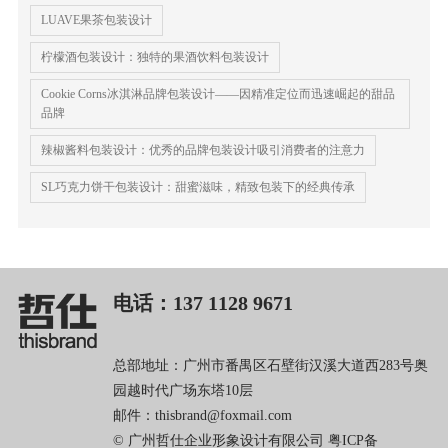
LUAVE果茶包装设计
柠檬酒包装设计：独特的果酒饮料包装设计
‌Cookie Corns冰淇淋品牌包装设计——因精准定位而迅速崛起的甜品
品牌
辣椒酱料包装设计：优秀的品牌包装设计吸引消费者的注意力
SL巧克力饼干包装设计：甜蜜滋味，精致包装下的经典传承
电话：137 1128 9671
总部地址：广州市番禺区石壁街汉溪大道西283号奥
园越时代广场东塔10层
邮件：thisbrand@foxmail.com
© 广州哲仕企业形象设计有限公司
粤ICP备