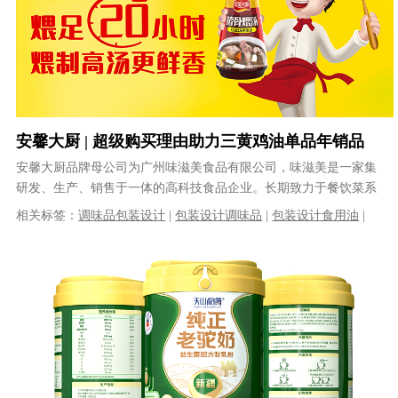
安馨大厨 | 超级购买理由助力三黄鸡油单品年销品
类全国冠军
安馨大厨品牌母公司为广州味滋美食品有限公司，味滋美是一家集
研发、生产、销售于一体的高科技食品企业。长期致力于餐饮菜系
的研究及餐饮行业的发展，为餐饮连锁......
相关标签：
调味品包装设计
|
包装设计调味品
|
包装设计食用油
|
包装设计
|
番茄酱包装设计
|
调味品包装