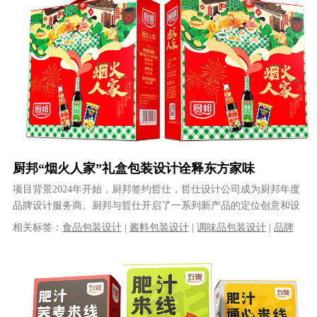
厨邦“烟火人家”礼盒包装设计诠释东方家味
项目背景2024年开始，厨邦签约哲仕，哲仕设计公司成为厨邦年度
品牌设计服务商。厨邦与哲仕开启了一系列新产品的定位创意和设
计合作，哲仕为厨邦多款新产品完......
相关标签：
食品包装设计
|
酱料包装设计
|
调味品包装设计
|
品牌
包装设计
|
专业包装设计公司
|
酱油包装设计