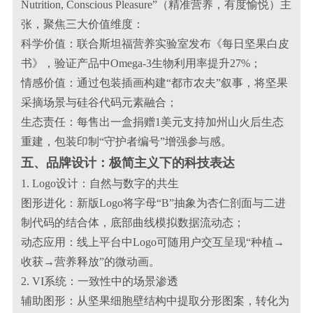
Nutrition, Conscious Pleasure”（精准营养，有度愉悦）主
张，聚焦三大价值维度：
科学价值：联合斯坦福营养实验室发布《每日坚果白皮
书》，验证产品中Omega-3生物利用率提升27%；
情感价值：通过包装插画构建“都市农夫”叙事，将坚果
采摘场景与硅谷代码元素融合；
生态责任：每售出一盒捐赠1美元支持加州山火后生态
重建，包装印制“守护者编号”增强参与感。
五、品牌设计：极简主义下的科技表达
1. Logo设计：自然与数字的共生
图形进化：新版Logo将字母“B”抽象为杏仁剖面与二进
制代码的结合体，底部曲线模拟数据流动态；
动态应用：线上平台中Logo可随用户交互呈现“种植→
收获→营养释放”的微动画。
2. VI系统：一致性中的场景渗透
辅助图形：从坚果细胞壁结构中提取分形图案，转化为