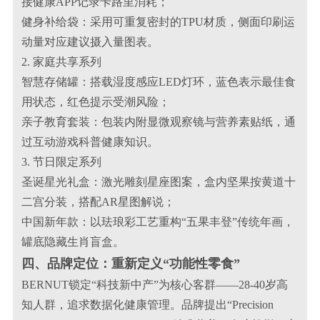
接健康APP记录卡路里消耗；
健身补给袋：采用可重复密封的TPU材质，侧面印刷运
动量对应建议摄入量图表。
2. 家庭共享系列
智慧存储罐：搭载湿度感应LED灯环，蓝色表示最佳食
用状态，红色提示受潮风险；
亲子教育套装：包装内附显微观察镜与营养素贴纸，通
过互动游戏科普健康知识。
3. 节日限定系列
圣诞星光礼盒：激光雕刻星座图案，盒内坚果按黄道十
二宫分装，搭配AR星图解说；
中国新年款：以珐琅彩工艺重构“五果丰登”传统年画，
罐底隐藏生肖盲盒。
四、品牌定位：重新定义“功能性零食”
BERNUT锁定“科技新中产”为核心客群——28-40岁高
知人群，追求数据化健康管理。品牌提出“Precision