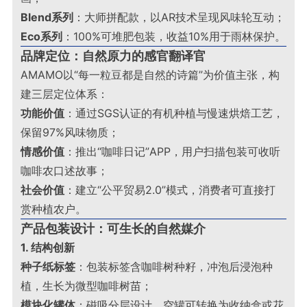
Blend系列
：大师拼配款，以AR技术呈现风味轮互动；
Eco系列
：100%可堆肥包装，收益10%用于雨林保护
。
品牌定位：自然原力的感官翻译官
AMAMO以“每一粒豆都是自然的诗篇”为价值主张，构
建三层定位体系：
功能价值
：通过SGS认证的有机种植与慢速烘焙工艺，
保留97%风味物质；
情感价值
：推出“咖啡日记”APP，用户扫描包装可收听
咖啡农口述故事；
社会价值
：建立“公平贸易2.0”模式，消费者可直接打
赏种植农户
。
产品包装设计：可生长的自然媒介
1. 结构创新
种子纸标签
：包装标签含咖啡树种籽，冲泡后浸泡种
植，生长为微型咖啡树苗；
模块化罐体
：磁吸分层设计，空罐可转换为收纳盒或花