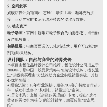
2. 空间叙事
旗舰店设计为“咖啡生态舱”，墙面由再生咖啡壳砖拼
接，互动屏实时显示全球种植园的温湿度数据
。
3. 动态资产
粒子动画
：官网中咖啡豆粒子聚合为山脉形态，点击触
发产地故事；
包装延展
：电商页面嵌入3D扫描技术，用户可虚拟“解
剖”咖啡果结构
。
设计团队：自然与商业的跨界先锋
本项目由哲仕品牌设计公司推荐，哲仕设计公司成立于
2009年，是中国一线品牌策略与包装设计机构，擅长通
过“超级购买理由”方法论助力企业实现销量突破。其核
心优势包括：
● 经验沉淀：16年行业深耕，服务70%客户持续合作超3
年，成功打造多个“从0到1，销量过亿”案例。
● 理论体系：出版《超级购买理由》专著，提出“以消
费者购买动机为核心”的设计哲学，颠覆传统“卖点思
维”。