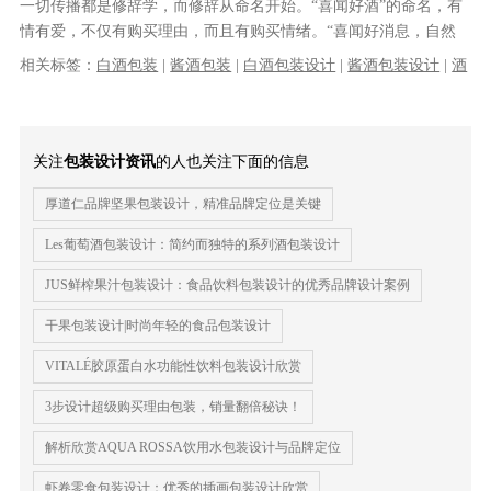
一切传播都是修辞学，而修辞从命名开始。“喜闻好酒”的命名，有
情有爱，不仅有购买理由，而且有购买情绪。“喜闻好消息，自然
喝好酒”，则有行使裁决权力的快感......
相关标签：
白酒包装
|
酱酒包装
|
白酒包装设计
|
酱酒包装设计
|
酒
水包装设计
|
包装设计
关注
包装设计资讯
的人也关注下面的信息
厚道仁品牌坚果包装设计，精准品牌定位是关键
Les葡萄酒包装设计：简约而独特的系列酒包装设计
JUS鲜榨果汁包装设计：食品饮料包装设计的优秀品牌设计案例
干果包装设计|时尚年轻的食品包装设计
VITALÉ胶原蛋白水功能性饮料包装设计欣赏
3步设计超级购买理由包装，销量翻倍秘诀！
解析欣赏AQUA ROSSA饮用水包装设计与品牌定位
虾卷零食包装设计：优秀的插画包装设计欣赏