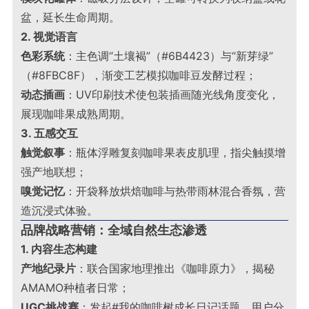
盆，延长生命周期
。
2. 视觉语言
色彩系统
：主色调“土壤褐”（#6B4423）与“新芽绿”
（#8FBC8F），渐变工艺模拟咖啡豆发酵过程；
动态插画
：UV印刷技术使包装插画随光线角度变化，
展现咖啡果成熟周期
。
3. 五感交互
触觉叙事
：瓶体浮雕复刻咖啡果表皮肌理，指尖触摸增
强产地联想；
嗅觉记忆
：开袋释放烘焙咖啡与热带雨林混合香氛，营
造沉浸式体验
。
品牌战略营销：全域自然生态渗透
1. 内容生态构建
产地纪录片
：联合国家地理推出《咖啡原力》，揭秘
AMAMO种植者日常；
UGC挑战赛
：发起#我的咖啡树成长日记话题，用户分