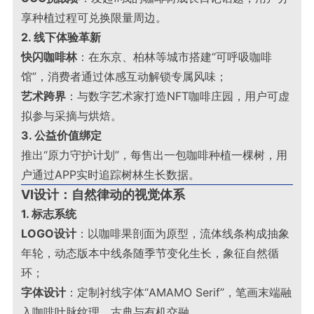
享种植过程可兑换限量周边
。
2. 线下体验革新
快闪咖啡林
：在东京、柏林等城市搭建“可呼吸咖啡
馆”，消费者通过体感互动解锁专属风味；
艺术跨界
：与数字艺术家打造NFT咖啡庄园，用户可虚
拟参与采摘与烘焙
。
3. 公益价值绑定
推出“原力守护计划”，每售出一包咖啡种植一棵树，用
户通过APP实时追踪树林生长数据
。
VI设计：自然律动的视觉体系
1. 标志系统
LOGO设计
：以咖啡果剖面为原型，流体线条构成抽象
年轮，动态版本中线条随季节变化生长，象征自然循
环；
字体设计
：定制衬线字体“AMAMO Serif”，笔画末端融
入咖啡叶脉纹理，古典与有机交融
。