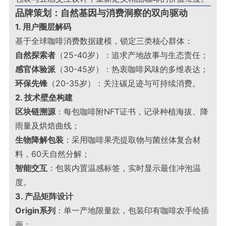
品牌策划：自然基因与消费洞察的双向驱动
1. 用户圈层解码
基于全球咖啡消费数据建模，锁定三类核心群体：
自然探索者
（25-40岁）：追求产地故事与生态责任；
感官体验派
（30-45岁）：热衷咖啡风味的多维表达；
环保先锋
（20-35岁）：关注碳足迹与可持续消费
。
2. 技术壁垒构建
区块链溯源
：每包咖啡附NFT证书，记录种植海拔、降
雨量及烘焙曲线；
生物降解包装
：采用咖啡果壳提取物与菌丝体复合材
料，60天自然分解；
智能交互
：包装内置温感标签，实时显示最佳冲泡温
度
。
3. 产品矩阵设计
Origin系列
：单一产地限量款，包装印有咖啡农手绘插
画；