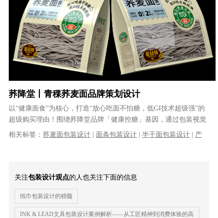
荞降堂丨青稞荞麦面品牌策划设计
以“健康面食”为核心，打造“放心吃面不怕糖，低GI技术超级强”的
超级购买理由！围绕荞降堂品牌「健康控糖」基因，通过包装视觉
让荞降堂青稞荞麦面成为“健康......
相关标签：
荞麦面包装设计
|
面条包装设计
|
半干面包装设计
|
产
品策划设计
|
购买理由设计
关注
包装设计观点
的人也关注下面的信息
纸巾包装设计的精髓
INK & LEAD文具包装设计案例解析——从工匠精神到消费体验的高