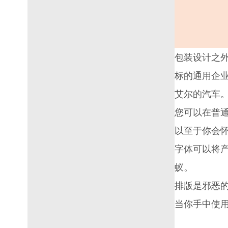
包装设计
之
标的通用企
艾尔的汽车。
您可以在普
以至于你会
字体
可以将
蚁。
排版是邪恶
当你手中使