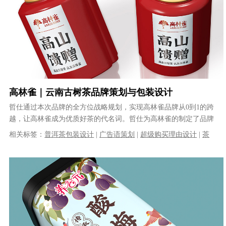
高林雀｜云南古树茶品牌策划与包装设计
哲仕通过本次品牌的全方位战略规划，实现高林雀品牌从0到1的跨
越，让高林雀成为优质好茶的代名词。哲仕为高林雀的制定了品牌
顶层设计：1、品牌名称设计:高林......
相关标签：
普洱茶包装设计
|
广告语策划
|
超级购买理由设计
|
茶
叶包装设计
|
品牌策划设计
|
茶叶品牌设计
|
品牌定位设计