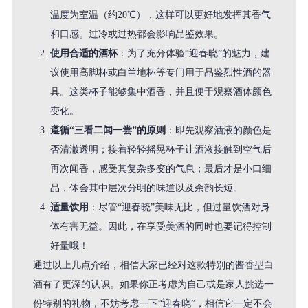
温度为室温（约20℃），这样可以更好地发挥其香气
和口感。过冷或过热都会影响品鉴效果。
使用合适的酒杯
：为了充分体验“迎春晓”的魅力，建
议使用高脚杯或白兰地杯等专门用于品鉴烈性酒的器
具。这类杯子能够集中酒香，并且便于观察酒体颜色
变化。
遵循“三看二闻一尝”的原则
：即先观察酒液的颜色是
否清澈透明；接着轻轻摇晃杯子让酒液接触到空气后
再次闻香，感受其复杂多变的气息；最后才是小口细
品，体会其中层次分明的味道以及余韵长短。
适量饮用
：尽管“迎春晓”美味无比，但过量饮酒对身
体有害无益。因此，在享受美酒的同时也要记得控制
好量哦！
通过以上几点介绍，相信大家已经对这款特别的酱香型白
酒有了更深的认识。如果你正考虑为自己或是家人挑选一
份特别的礼物，不妨考虑一下“迎春晓”，相信它一定不会