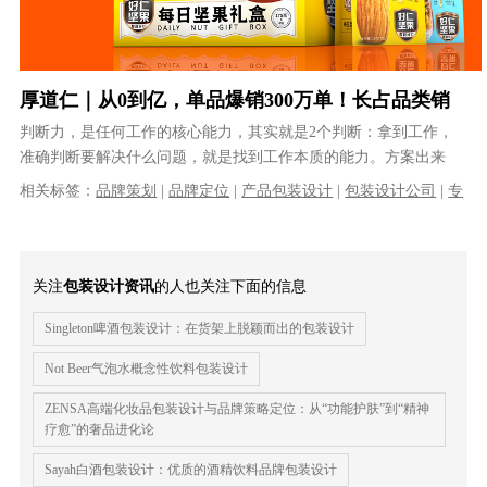
厚道仁｜从0到亿，单品爆销300万单！长占品类销
量第1
判断力，是任何工作的核心能力，其实就是2个判断：拿到工作，
准确判断要解决什么问题，就是找到工作本质的能力。方案出来
后，准确判断问题是否解决掉了；所有做......
相关标签：
品牌策划
|
品牌定位
|
产品包装设计
|
包装设计公司
|
专
业包装设计公司
关注
包装设计资讯
的人也关注下面的信息
Singleton啤酒包装设计：在货架上脱颖而出的包装设计
Not Beer气泡水概念性饮料包装设计
ZENSA高端化妆品包装设计与品牌策略定位：从“功能护肤”到“精神
疗愈”的奢品进化论
Sayah白酒包装设计：优质的酒精饮料品牌包装设计