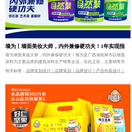
墙为丨墙面美妆大师，内外兼修硬功夫！1年实现指
数级增长！
墙为墙面美妆大师，内外兼修硬功夫！墙为是广西省桂林市以墙面
涂料为主要品类的建筑涂料生产销售企业，在此之前，主要销售市
场在湖南、广西、福建等地区。202......
相关标签：
品牌策划设计｜品牌策划｜品牌设计｜产品包装设计｜
品牌全案策划设计｜展位设计｜卡通设计｜包装设计｜广告设计