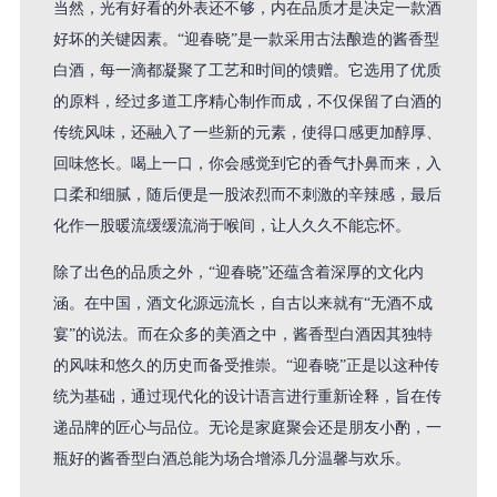
当然，光有好看的外表还不够，内在品质才是决定一款酒
好坏的关键因素。“迎春晓”是一款采用古法酿造的酱香型
白酒，每一滴都凝聚了工艺和时间的馈赠。它选用了优质
的原料，经过多道工序精心制作而成，不仅保留了白酒的
传统风味，还融入了一些新的元素，使得口感更加醇厚、
回味悠长。喝上一口，你会感觉到它的香气扑鼻而来，入
口柔和细腻，随后便是一股浓烈而不刺激的辛辣感，最后
化作一股暖流缓缓流淌于喉间，让人久久不能忘怀。
除了出色的品质之外，“迎春晓”还蕴含着深厚的文化内
涵。在中国，酒文化源远流长，自古以来就有“无酒不成
宴”的说法。而在众多的美酒之中，酱香型白酒因其独特
的风味和悠久的历史而备受推崇。“迎春晓”正是以这种传
统为基础，通过现代化的设计语言进行重新诠释，旨在传
递品牌的匠心与品位。无论是家庭聚会还是朋友小酌，一
瓶好的酱香型白酒总能为场合增添几分温馨与欢乐。