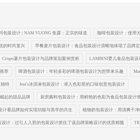
料包装设计 | NAM VUONG 鱼露：正宗的味道
咖啡包装设计：使用
传统的时尚复兴
早餐麦片包装设计：食品包装设计清晰地体现了品牌定
Crispo薯片包装设计与品牌策划案例赏析
LAMBINI婴儿食品包装
计推荐
啤酒包装设计：年轻多彩的啤酒包装设计为您带来乐趣
M
且独特
Jeni's冰淇淋包装设计：潜入色彩里的口味创意包装设计
迅速崛起的甜品品牌
厨房酱料包装设计：用鲜艳的色彩为食品包装设计
餐具设计看品牌如何实现功能与美学的共生
植物奶包装设计：用清爽干净
装设计：过引人入胜的包装设计抓住了该品牌策略设计的优质精髓
T