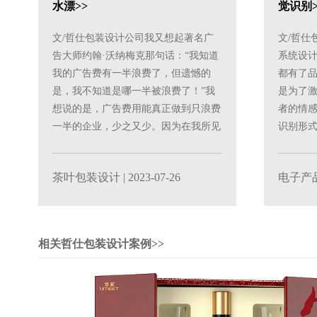
水漂>>
觉识别>
文/哲仕包装设计公司我又想起著名广
文/哲仕
告大师约翰·沃纳梅克那句话：“我知道
系统设
我的广告费有一半浪费了，但遗憾的
都有了
是，我不知道是哪一半被浪费了！”我
是为了
想说的是，广告费用能真正做到只浪费
者的情
一半的企业，少之又少。因为在我所见
识别形
的现实中，我敢说90......
牌嗅觉。这
茶叶包装设计
| 2023-07-26
电子产
相关哲仕包装设计案例>>