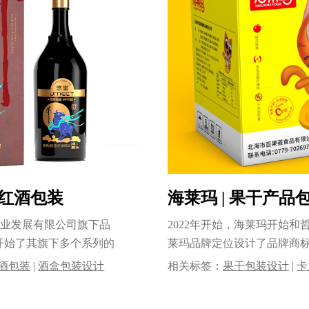
红酒包装
海莱玛 | 果干产品
产业发展有限公司旗下品
2022年开始，海莱玛开始
开始了其旗下多个系列的
莱玛品牌定位设计了品牌商
等......
酒包装
|
酒盒包装设计
相关标签：
果干包装设计
|
卡