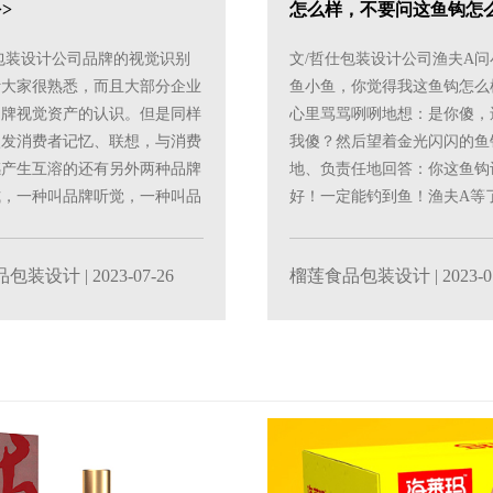
>
怎么样，不要问这鱼钩怎么
包装设计公司品牌的视觉识别
文/哲仕包装设计公司渔夫A
计大家很熟悉，而且大部分企业
鱼小鱼，你觉得我这鱼钩怎么
品牌视觉资产的认识。但是同样
心里骂骂咧咧地想：是你傻，
激发消费者记忆、联想，与消费
我傻？然后望着金光闪闪的鱼
感产生互溶的还有另外两种品牌
地、负责任地回答：你这鱼钩
式，一种叫品牌听觉，一种叫品
好！一定能钓到鱼！渔夫A等
两种品牌识......
那你为什么不咬钩呢？......
品包装设计
| 2023-07-26
榴莲食品包装设计
| 2023-0