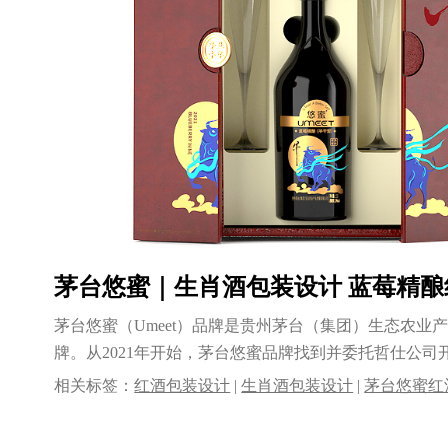
茅台悠蜜｜生肖酒包装设计 蓝莓精酿
茅台悠蜜（Umeet）品牌是贵州茅台（集团）生态农业
牌。从2021年开始，茅台悠蜜品牌找到并委托哲仕公司
产......
相关标签：
红酒包装设计
|
生肖酒包装设计
|
茅台悠蜜红