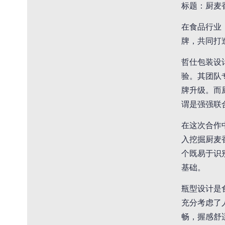
标题：厨麦
在食品行业
牌，共同打
哲仕包装设
验。其团队
牌升级。而
谓是强强联
在这次合作
入挖掘厨麦
个既易于识
基础。
瓶型设计是
充分考虑了
畅，握感舒