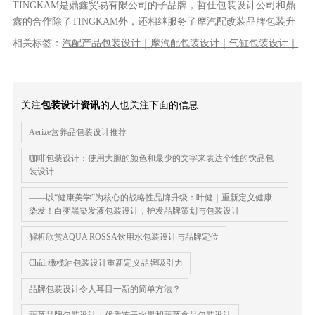
TINGKAM是鼎鑫贸易有限公司的子品牌，哲仕包装设计公司和鼎
鑫的合作除了TINGKAM外，还相继服务了摩汽配改装品牌包装升
级，哲仕的工作从品牌LOG......
相关标签：
汽配产品包装设计｜摩汽配包装设计｜气缸包装设计｜
品牌设计｜产品包装设计｜工业包装设计｜VI设计｜品牌策划｜品
牌全案设计
关注
包装设计资讯
的人也关注下面的信息
Aerize营养品包装设计推荐
咖啡包装设计：使用大胆的颜色和最少的文字来表达个性的饮品包
装设计
——以“健康美学”为核心的战略性品牌升级：叶健｜重新定义健康
染发！白变黑染发液包装设计，护发品牌策划与包装设计
解析欣赏AQUA ROSSA饮用水包装设计与品牌定位
Chídr橄榄油包装设计重新定义品牌吸引力
品牌包装设计令人耳目一新的简单方法？