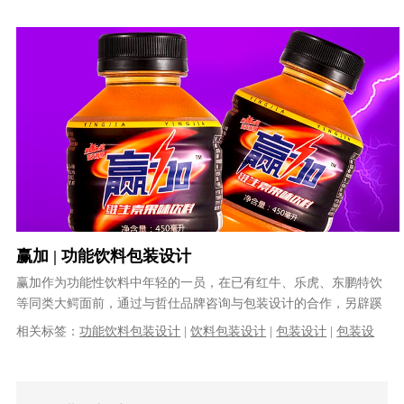
插画包装设计
|
品牌策划
赢加 | 功能饮料包装设计
赢加作为功能性饮料中年轻的一员，在已有红牛、乐虎、东鹏特饮
等同类大鳄面前，通过与哲仕品牌咨询与包装设计的合作，另辟蹊
径地跳出固有的横向定位思维，以独特......
相关标签：
功能饮料包装设计
|
饮料包装设计
|
包装设计
|
包装设
计公司