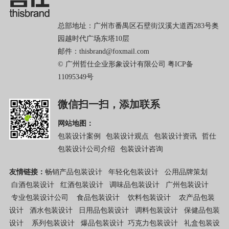
总部地址：广州市番禺区石壁街汉溪大道西283号奥
园越时代广场东塔10层
邮件：thisbrand@foxmail.com
© 广州哲仕企业形象设计有限公司
粤ICP备
11095349号
微信扫一扫，添加联系
网站地图：
包装设计案例
包装设计观点
包装设计资讯
哲仕
包装设计公司介绍
包装设计咨询
友情链接：
畅销产品包装设计
年轻化包装设计
公用品牌策划
白酒包装设计
红酒包装设计
调味品包装设计
广州包装设计
专业包装设计公司
食品包装设计
饮料包装设计
农产品包装
设计
酒水包装设计
日用品包装设计
调料包装设计
保健品包装
设计
系列包装设计
爆品包装设计
巧克力包装设计
礼盒包装设