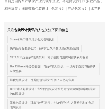
目前是国内水产动保产业的领军企业。马老师说我们80多款产品，
目前表现最好的是这款【碧......
相关标签：
海链藻粉包装设计
|
包装设计
|
产品包装设计
|
水产科
技产品包装设计
|
水产药品包装设计
|
标签符号设计
|
logo设计
|
VI
设计
|
品牌策划
|
品牌全案设计
关注
包装设计资讯
的人也关注下面的信息
Sırma水果口味气泡水创意包装设计
快消品爆品包装公式：解码Z世代消费场景的制胜法则
VITAME饮品品牌包装策划：科学基因与消费洞察的双向驱动
Bee Different蜂蜜包装设计与品牌策划升级：一场关于自然与独特的
味觉盛宴
蜂蜜包装设计：优秀的包装设计平衡了自然与审美
Brave啤酒包装设计：专业的包装设计公司为拆箱体验添加神秘元素
的创意设计
汉堡包装设计：跳出“盒子”思考，为快餐行业引入新鲜色彩的食品
包装设计