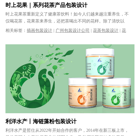
时上花果｜系列花茶产品包装设计
时上花果茶重新定义了健康茶饮料！如今人们越来越注重养生，不
仅喝花茶，花果茶来养生，还把茶喝出不同的花样。除了清饮以
外，加入有益花草、果汁等调饮茶也深受......
相关标签：
插画包装设计
|
广州包装设计公司
|
花茶包装设计
|
花
果茶包装设计
|
罐装包装设计
|
系列包装设计
|
果茶包装设计
|
VI设
计
|
品牌策划
|
品牌全案设计
利洋水产丨海链藻粉包装设计
利洋水产是哲仕从2022年开始合作的客户，2014年在新三板上市，