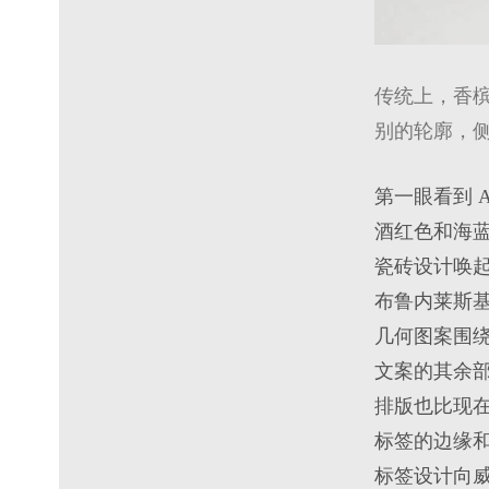
传统上，香槟
别的轮廓，
第一眼看到 
酒红色和海
瓷砖设计唤
布鲁内莱斯
几何图案围绕
文案的其余
排版也比现在
标签的边缘
标签设计向