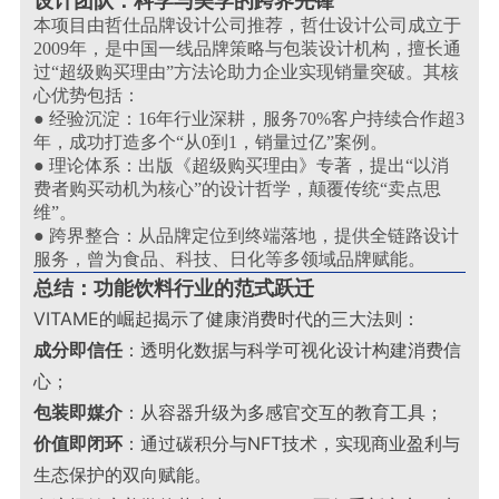
设计团队：科学与美学的跨界先锋
本项目由哲仕品牌设计公司推荐，哲仕设计公司成立于
2009年，是中国一线品牌策略与包装设计机构，擅长通
过“超级购买理由”方法论助力企业实现销量突破。其核
心优势包括：
● 经验沉淀：16年行业深耕，服务70%客户持续合作超3
年，成功打造多个“从0到1，销量过亿”案例。
● 理论体系：出版《超级购买理由》专著，提出“以消
费者购买动机为核心”的设计哲学，颠覆传统“卖点思
维”。
● 跨界整合：从品牌定位到终端落地，提供全链路设计
服务，曾为食品、科技、日化等多领域品牌赋能。
总结：功能饮料行业的范式跃迁
VITAME的崛起揭示了健康消费时代的三大法则：
成分即信任
：透明化数据与科学可视化设计构建消费信
心；
包装即媒介
：从容器升级为多感官交互的教育工具；
价值即闭环
：通过碳积分与NFT技术，实现商业盈利与
生态保护的双向赋能
。