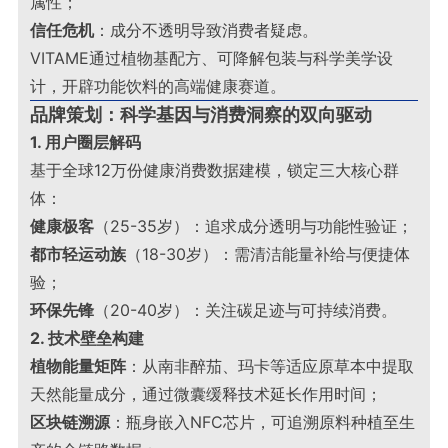
属性；
信任危机
：成分不透明导致消费者疑虑。
VITAME通过植物基配方、可降解包装与科学美学设
计，开辟功能饮料的高端健康赛道
。
品牌策划：科学基因与消费洞察的双向驱动
1. 用户圈层解码
基于全球12万份健康消费数据建模，锁定三大核心群
体：
健康极客
（25-35岁）：追求成分透明与功能性验证；
都市轻运动族
（18-30岁）：需清洁能量补给与便捷体
验；
环保先锋
（20-40岁）：关注碳足迹与可持续消费
。
2. 技术壁垒构建
植物能量矩阵
：从南非醉茄、玛卡等适应原草本中提取
天然能量成分，通过微囊缓释技术延长作用时间；
区块链溯源
：瓶身嵌入NFC芯片，可追溯原料种植至生