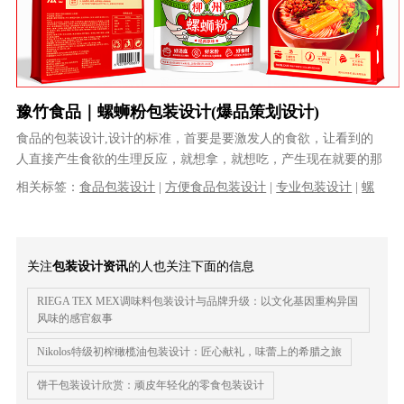
豫竹食品｜螺蛳粉包装设计(爆品策划设计)
食品的包装设计,设计的标准，首要是要激发人的食欲，让看到的
人直接产生食欲的生理反应，就想拿，就想吃，产生现在就要的那
种生理冲动。绝对不能像某些设计师追......
相关标签：
食品包装设计
|
方便食品包装设计
|
专业包装设计
|
螺
蛳粉包装设计
|
|
专业包装设计公司
关注
包装设计资讯
的人也关注下面的信息
RIEGA TEX MEX调味料包装设计与品牌升级：以文化基因重构异国
风味的感官叙事
Nikolos特级初榨橄榄油包装设计：匠心献礼，味蕾上的希腊之旅
饼干包装设计欣赏：顽皮年轻化的零食包装设计