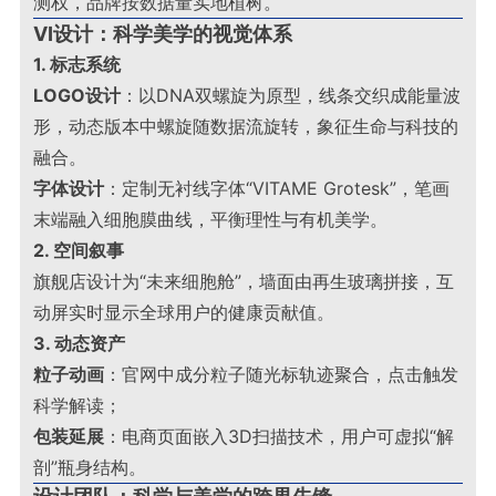
测权，品牌按数据量实地植树
。
VI设计：科学美学的视觉体系
1. 标志系统
LOGO设计
：以DNA双螺旋为原型，线条交织成能量波
形，动态版本中螺旋随数据流旋转，象征生命与科技的
融合
。
字体设计
：定制无衬线字体“VITAME Grotesk”，笔画
末端融入细胞膜曲线，平衡理性与有机美学
。
2. 空间叙事
旗舰店设计为“未来细胞舱”，墙面由再生玻璃拼接，互
动屏实时显示全球用户的健康贡献值
。
3. 动态资产
粒子动画
：官网中成分粒子随光标轨迹聚合，点击触发
科学解读；
包装延展
：电商页面嵌入3D扫描技术，用户可虚拟“解
剖”瓶身结构
。