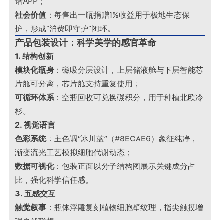
谱APP；
社会价值
：每售出一瓶捐赠1%收益用于极地生态保
护，形成“消费即守护”闭环
。
产品包装设计：科学美学的感官革命
1. 结构创新
模块化瓶身
：磁吸分层设计，上层储液舱与下层智能芯
片舱可分离，芯片舱支持重复使用；
可循环体系
：空瓶回收可兑换碳积分，用于种植北欧冷
杉
。
2. 视觉语言
色彩系统
：主色调“冰川蓝”（#8ECAE6）象征纯净，
渐变流光工艺模拟细胞代谢动态；
数据可视化
：包装正面以分子结构图展示关键成分占
比，强化科学信任感
。
3. 五感交互
触觉叙事
：瓶体浮雕复刻植物细胞壁纹理，指尖触摸增