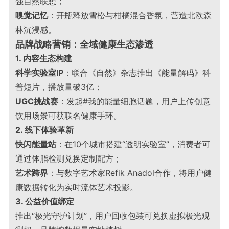
强自然联想；
嗅觉记忆
：开瓶释放雪松与柑橘混合香氛，营造北欧森
林沉浸感
。
品牌战略营销：全域健康生态渗透
1. 内容生态构建
科学实验室IP
：联合《自然》杂志推出《能量解码》科
普短片，播放量破3亿；
UGC挑战赛
：发起#我的能量细胞话题，用户上传创意
饮用场景可获联名健康手环
。
2. 线下体验革新
快闪能量站
：在10个城市搭建“透明实验室”，消费者可
通过体脂检测兑换定制配方；
艺术跨界
：与数字艺术家Refik Anadol合作，将用户健
康数据转化为实时流体艺术投影
。
3. 公益价值绑定
推出“极光守护计划”，用户回收包装可兑换虚拟极光观