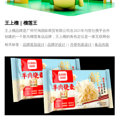
王上榴｜榴莲王
王上榴品牌是广州可淘国际商贸有限公司在2021年与哲仕携手合作
创建的一个新兴榴莲食品品牌，王上榴的角色定位是一家互联网创
意食品创新公司：创意即是正义，......
相关标签：
品牌策划设计
|
品牌IP设计
|
|
月饼包装设计
|
食品包装
设计
|
榴莲月饼包装设计
|