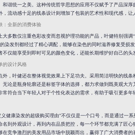
、和谐统一之美。这种传统哲学思想的应用不仅赋予了产品深厚
外，流动感十足的线条设计则增加了包装的艺术性和现代感，让
肤：全新的消费体验
上大多数仅注重色彩改变而忽视护理功能的产品，叶健特别强调“
下的染发剂都经过了精心调配，能够在染色的同时滋养修复受损
者不仅能享受到即时可见的颜色变化，还能长期维护好自己的头
单的设计风格
点外，叶健还在整体视觉效果上下足功夫。采用简洁明快的线条
。无论是瓶身轮廓还是标签字体的选择，都力求做到既美观大方
非常符合当下年轻人对于个性化表达的需求，有助于吸引更多年
新定义健康染发的超级购买理由”不仅仅是一个口号，而是通过一
命名到外观设计，再到内在品质把控，每一个环节都充满了匠心
够在竞争激烈的美发用品市场中脱颖而出，赢得了广大消费者的