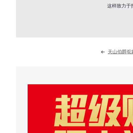
这样致力于
天山伯爵驼