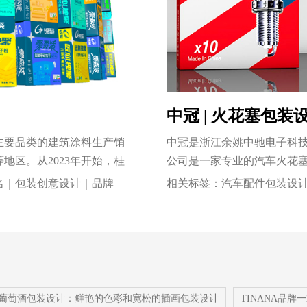
中冠 | 火花塞包
主要品类的建筑涂料生产销
中冠是浙江余姚中驰电子科
地区。从2023年开始，桂
公司是一家专业的汽车火花塞
生......
名｜包装创意设计｜品牌
相关标签：
汽车配件包装设
设计公司｜专业的包装设计公
计
|
包装设计公司
las葡萄酒包装设计：鲜艳的色彩和宽松的插画包装设计
TINANA品