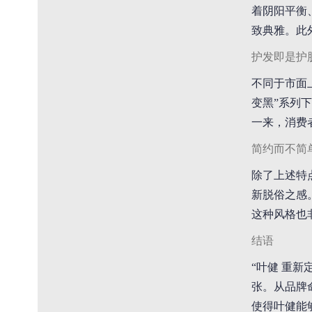
着阴阳平衡
致典雅。此
护发即是护
不同于市面
变黑”系列
一来，消费
简约而不简
除了上述特
新脱俗之感
这种风格也
结语
“叶健 重
张。从品牌
使得叶健能