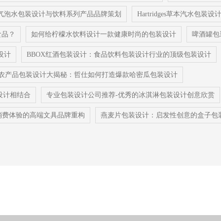
nes气泡水包装设计与饮料系列产品品牌策划
Hartridges草本汽水包
食品？
如何给柠檬水饮料设计一款健康时尚的包装设计
啤酒罐包
设计
BBOX红酒包装设计：食品饮料包装设计行业的顶级包装设计
农产品包装设计大揭秘：哲仕如何打造爆款哈密瓜包装设计
设计相结合
专业包装设计公司推荐-优秀的冰淇淋包装设计创意欣赏
到消费体验的高端文具品牌重构
燕麦片包装设计：启发性创意的盒子包