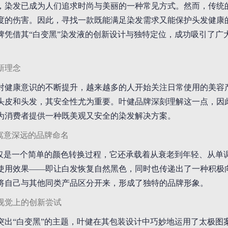
，染发已成为人们追求时尚与美丽的一种常见方式。然而，传统
度的伤害。因此，寻找一款既能满足染发需求又能保护头发健康
牌凭借其“白变黑”染发液的创新设计与独特定位，成功吸引了广
新理念
对健康意识的不断提升，越来越多的人开始关注日常使用的美容
头皮和头发，其安全性尤为重要。叶健品牌深刻理解这一点，因此
为消费者提供一种既美观又安全的染发解决方案。
：寓意深远的品牌命名
不仅是一个简单的颜色转换过程，它还承载着从衰老到年轻、从单
使用效果——即让白发恢复自然黑色，同时也传递出了一种积极
将自己与其他同类产品区分开来，形成了独特的品牌形象。
视觉上的创新尝试
突出“白变黑”的主题，叶健在其包装设计中巧妙地运用了太极图