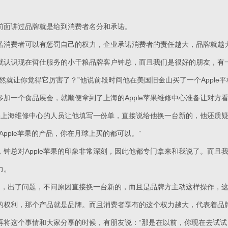
前面讲过品牌就是给到消费者名分和承诺。
诺消费者可以有惩罚自己的权力，企业承诺消费者的责任越大，品牌就越
就认识现在哲仕服务的小干粮品牌客户钟总，而且我们是很好的朋友，有一次他
突然就让你觉得它厉害了？”他说前段时间他在美国旧金山买了一个Apple
参加一个食品展会，就顺便拿到了上海的Apple苹果维修中心准备让对方
e苹果上海维修中心的人员让他填写一份单，直接说给他换一台新的，他还质
Apple苹果的产品，你在月球上买的都可以。”
钟总对Apple苹果的印象非常深刻，因此他都专门拿来和我说了。而且我
力。
品，出了问题，不问原因直接换一台新的，而且是品牌方主动这样操作，
的权利，那个产品就是品牌。而且消费者享有的这个权力越大，代表着品
再将这个事情和大家分享的时候，有朋友说：“那是在以前，你现在去试试