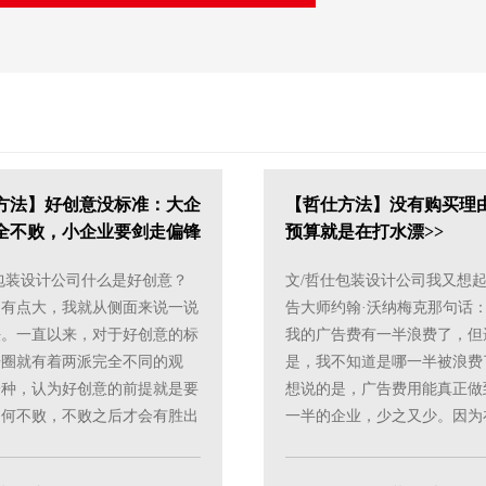
方法】好创意没标准：大企
【哲仕方法】没有购买理
全不败，小企业要剑走偏锋
预算就是在打水漂>>
包装设计公司什么是好创意？
文/哲仕包装设计公司我又想
目有点大，我就从侧面来说一说
告大师约翰·沃纳梅克那句话：
法。一直以来，对于好创意的标
我的广告费有一半浪费了，但
告圈就有着两派完全不同的观
是，我不知道是哪一半被浪费
一种，认为好创意的前提就是要
想说的是，广告费用能真正做
如何不败，不败之后才会有胜出
一半的企业，少之又少。因为
有这种思想的广告公......
的现实中，我敢说90%以上.....