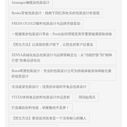
Jaramagos橄榄油包装设计
Besties零食包装设计：植根于回忆和欢乐的包装设计价值观
FRESH O'GOLD酱料包装设计与品牌升级策划
一瓶糖浆的包装设计革命：Nooly如何用视觉美学重塑健康甜味体验
【哲仕方法】让该留的客户留下，让想走的客户赶紧走
ZENSA高端化妆品包装设计与品牌策略定位：从“功能护肤”到“精神
疗愈”的奢品进化论
Brave啤酒包装设计：专业的包装设计公司为拆箱体验添加神秘元素
的创意设计
冷冻蔬菜包装设计：优质的冰箱科学食品包装设计
VITÁD休闲食品饮料包装设计作品赏析
用词如用兵
​打造爆款饮料包装，销量翻倍不是梦！
【哲仕方法】要假设浏览者是一个没有耐心的懒人