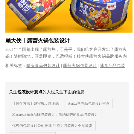
赖大侠丨露营火锅包装设计
2021年全国都出现了露营热，于是乎，我们给客户开发出了露营火
锅！随时随地，开盖即食，巴适得板！赖大侠露营火锅品牌服务内
容:火锅包装设计，露营火锅包装......
相关标签：
罐头食品包装设计
|
露营火锅包装设计
|
速食产品包装
设计
|
食品包装设计
|
产品包装设计
|
包装设计公司
|
快消品包装设
计
|
专业的包装设计公司
|
品牌包装设计公司
关注
包装设计观点
的人也关注下面的信息
【哲仕方法】越审视，越困惑
Aerize营养品包装设计推荐
Macareux面食品牌包装设计：简约优秀的食品包装设计
优秀的包装设计公司推荐-巧克力包装设计创意欣赏