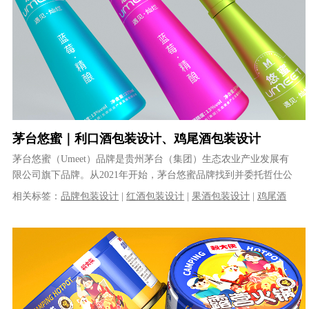
茅台悠蜜｜利口酒包装设计、鸡尾酒包装设计
茅台悠蜜（Umeet）品牌是贵州茅台（集团）生态农业产业发展有
限公司旗下品牌。从2021年开始，茅台悠蜜品牌找到并委托哲仕公
司开始了其旗下多个系列的产......
相关标签：
品牌包装设计
|
红酒包装设计
|
果酒包装设计
|
鸡尾酒
包装设计
|
利口酒包装设计