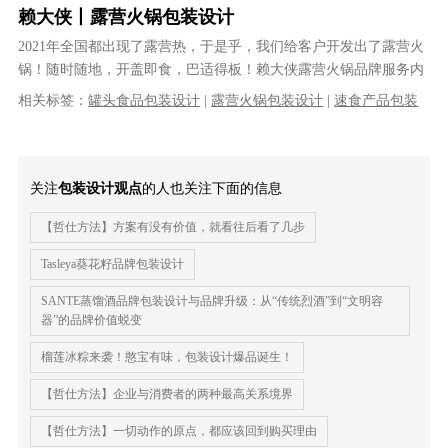
赖大侠丨露营火锅包装设计
2021年全国都出现了露营热，于是乎，我们给客户开发出了露营火
锅！随时随地，开盖即食，巴适得板！赖大侠露营火锅品牌服务内
容:火锅包装设计，露营火锅包装......
相关标签：
罐头食品包装设计
|
露营火锅包装设计
|
速食产品包装
设计
|
食品包装设计
|
产品包装设计
|
包装设计公司
|
快消品包装设
计
|
专业的包装设计公司
|
品牌包装设计公司
关注
包装设计观点
的人也关注下面的信息
【哲仕方法】方案有没有价值，就看往后看了几步
Tasleya葵花籽品牌包装设计
SANTE蒸馏酒品牌包装设计与品牌升级：从“传统烈酒”到“文明容
器”的品牌价值蜕变
榴莲冰粽来袭！憨宝有味，包装设计爆品诞生！
【哲仕方法】企业与消费者的两种最高关系境界
【哲仕方法】一切动作的原点，都应该回到购买理由