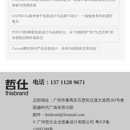
体验与情感价值
OATMEAL曲奇饼干包装设计与品牌VI设计：一场慢食美学的感官
复兴
POUCH防晒霜包装设计与品牌定位：从“功能防护”到“生态共情”的
全链路品牌价值跃迁
Cocosul椰丝系列产品包装设计：传承与创新的完美结合
电话：137 1128 9671
总部地址：广州市番禺区石壁街汉溪大道西283号奥
园越时代广场东塔10层
邮件：thisbrand@foxmail.com
© 广州哲仕企业形象设计有限公司
粤ICP备
11095349号