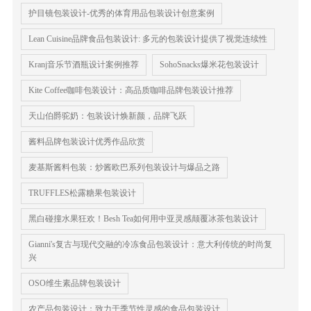
护目镜包装设计-优秀的体育用品包装设计创意案例
Lean Cuisine品牌食品包装设计: 多元的包装设计提供了视觉连续性
Kranj音乐节酒瓶设计案例推荐
SohoSnacks爆米花包装设计
Kite Coffee咖啡包装设计：高品质咖啡品牌包装设计推荐
天山伯爵驼奶：包装设计焕新颜，品牌飞跃
酱料品牌包装设计优秀作品欣赏
麦基斯酱料包装：炒酱欧巴系列包装设计与爆品之路
TRUFFLES松露糖果包装设计
黑白碰撞水果狂欢！Besh Tea如何用中亚灵感颠覆冰茶包装设计
Gianni's复古与现代交融的冷冻食品包装设计：意大利传统的时尚复
兴
OSO维生素品牌包装设计
农产品包装设计：致力于季节性灵感的食品包装设计