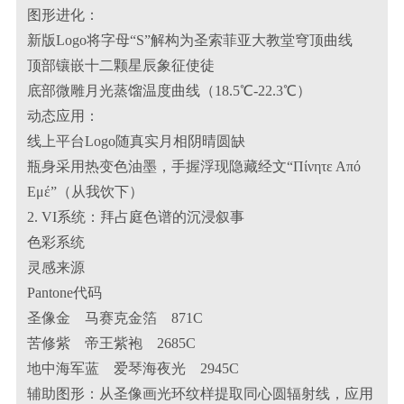
图形进化：
新版Logo将字母“S”解构为圣索菲亚大教堂穹顶曲线
顶部镶嵌十二颗星辰象征使徒
底部微雕月光蒸馏温度曲线（18.5℃-22.3℃）
动态应用：
线上平台Logo随真实月相阴晴圆缺
瓶身采用热变色油墨，手握浮现隐藏经文“Πίνητε Από
Εμέ”（从我饮下）
2. VI系统：拜占庭色谱的沉浸叙事
色彩系统
灵感来源
Pantone代码
圣像金 马赛克金箔 871C
苦修紫 帝王紫袍 2685C
地中海军蓝 爱琴海夜光 2945C
辅助图形：从圣像画光环纹样提取同心圆辐射线，应用