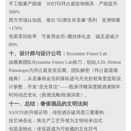
手工瓶量产困难 3D打印拜占庭纹饰模具 产能提升
300%
西方市场认知低 推出“白酒生肖圣像”系列 亚洲销量
+170%
包装零回收率 可食用金箔+菌丝体礼盒 碳足迹减少
89%
十、设计师与设计公司：
Byzantine Future Lab
由雅典团队Byzantine Future Lab操刀，创始人Dr. Helena
Palaologos为拜占庭皇室后裔。团队解密《拜占庭蒸馏
秘典》，从圣像画金箔剥落轨迹与月光折射角度提取设
计参数，开发“圣光算法”——瓶身浮雕深度随酒液陈年
时间动态变化（新酒浅雕/陈酒深凿）。
十一、总结：奢侈酒品的文明法则
SANTE的升级证明，传统酒庄破局需三重重构：
技艺神圣化：将生产工艺升维为文明传承仪式
包装圣物化：使容器成为可收藏的文化符号