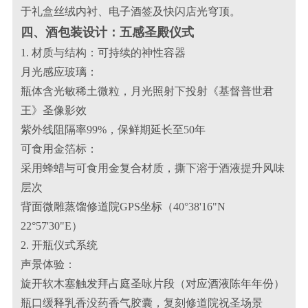
于礼盒丝绒内衬、电子酒签及快闪店光穹顶。
四、酒包装设计：五感圣殿仪式
1. 材质与结构：可持续的神性容器
月光感应玻璃：
瓶体含光敏稀土微粒，月光照射下投射《基督普世君
王》圣像影效
紫外线阻隔率99%，保鲜期延长至50年
可食用金箔标：
采用蜂蜡与可食用金复合材质，撕下溶于酒液提升风味
层次
背面微雕蒸馏修道院GPS坐标（40°38'16"N
22°57'30"E）
2. 开瓶仪式系统
声景体验：
旋开软木塞触发拜占庭圣咏片段（对应酒液陈年年份）
瓶口缓释乳香没药香气胶囊，复刻修道院祝圣场景