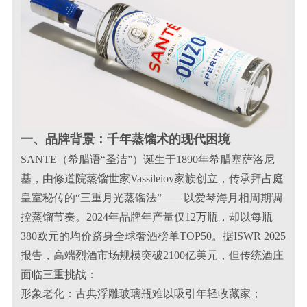
一、品牌背景：千年蒸馏术的现代困境
SANTE（希腊语“圣洁”）诞生于1890年希腊塞萨洛尼
基，由修道院蒸馏世家Vassileioy家族创立，传承拜占庭
皇室秘传的“三重月光蒸馏法”——以爱琴海月相周期调
控蒸馏节奏。2024年品牌年产量仅12万瓶，却以每瓶
380欧元的均价跻身全球奢酒榜单TOP50。据ISWR 2025
报告，高端烈酒市场规模突破2100亿美元，但传统酒庄
面临三重挑战：
形象老化：古典浮雕玻璃瓶难以吸引年轻收藏家；