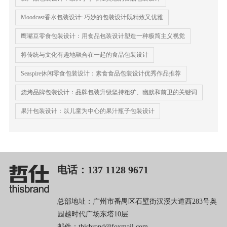
Moodcast香水包装设计: 巧妙的包装设计既精致又优雅
鹰嘴豆零食包装设计：用食品包装设计塑造一种极简主义视觉
将传统与文化有趣地融合在一起的食品包装设计
Seaspire休闲零食包装设计：素食食品包装设计优秀作品推荐
烧烤品牌包装设计：品牌包装升级坚持粗犷、幽默和前卫的关键词
果汁包装设计：以儿童为中心的果汁瓶子包装设计
电话：137 1128 9671
总部地址：广州市番禺区石壁街汉溪大道西283号奥
园越时代广场东塔10层
邮件：thisbrand@foxmail.com