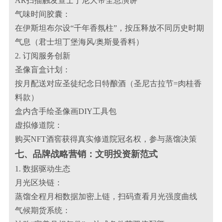
AR扫描触发查士丁尼大帝全息演讲
气味时间胶囊：
在伊斯坦布尔设“千年香氛柱”，按压释放不同历史时期
气息（君士坦丁堡海风/奥斯曼香料）
2. 订阅服务创新
圣像盲盒计划：
按月配送对应圣徒纪念日特酿酒（圣尼古拉节=肉桂香
料款）
盒内含手绘圣像画DIY工具包
虚拟修道院：
购买NFT酒窖获得真实修道院冠名权，参与蒸馏决策
七、品牌战略营销：文明投资新范式
1. 数据驱动生态
月光区块链：
蒸馏全程月相数据加密上链，扫码查看月光强度曲线
气候期货系统：