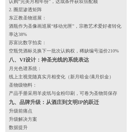
认购“完美月相年份”，达成条件获双倍配额
2. 圈层渗透矩阵
东正教圣物巡展：
酒瓶作为圣像画巡展“移动光匣”，宗教艺术爱好者转化
率达38%
苏富比数字拍卖：
空瓶凭酒标兑换下一批次认购权，稀缺编号溢价210%
八、VI设计：神圣光线的系统表达
月光色谱系统：
线上主视觉随真实月相变化（新月暗金/满月炽金）
圣物级物料：
产品手册采用羊皮纸与金粉印刷，可卷为圣物筒保存
九、品牌升级：从酒庄到文明IP的跃迁
升级前痛点
升级解决方案
数据提升