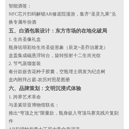
智能酒签：
NFC芯片扫码解锁AR修道院漫游，集齐“圣灵九果”兑
换专属年份酒
五、白酒包装设计：东方市场的在地化破局
1. 生肖圣像礼盒
瓶身珐琅彩绘生肖圣徒形象（辰龙=圣乔治屠龙）
盒盖集成磁悬浮转台，旋转投射十二生肖光纹
2. 节气蒸馏套装
春分款嵌杏花种子胶囊，空瓶埋土萌发为纪念树
盒内附拜占庭-农历对照星图册
六、品牌策划：文明沉浸式体验
1. 跨界艺术革命
与圣索菲亚博物馆联名：
推出“穹顶之光”限量款，瓶身嵌入穹顶马赛克残片复刻
件