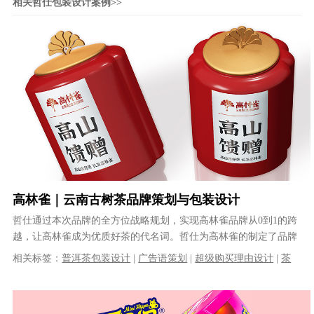
相关哲仕包装设计案例>>
高林雀｜云南古树茶品牌策划与包装设计
哲仕通过本次品牌的全方位战略规划，实现高林雀品牌从0到1的跨
越，让高林雀成为优质好茶的代名词。哲仕为高林雀的制定了品牌
顶层设计：1、品牌名称设计:高林......
相关标签：
普洱茶包装设计
|
广告语策划
|
超级购买理由设计
|
茶
叶包装设计
|
品牌策划设计
|
茶叶品牌设计
|
品牌定位设计