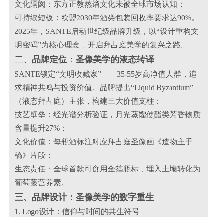
文化隔阂：东方正教蒸馏文化未被全球市场认知；
可持续短板：欧盟2030年酒类包装回收率要求达90%。
2025年，SANTE启动世纪级品牌升级，以“设计重构文
明密码”为核心理念，开启拜占庭美学的复兴之路。
二、品牌定位：圣像美学的液态转译
SANTE锁定“文明收藏家”——35-55岁高净值人群，追
求精神共鸣与投资价值。品牌提出“Liquid Byzantium”
（液态拜占庭）主张，构建三大价值支柱：
技艺壁垒：经光谱分析验证，月光蒸馏使酯类芳香物质
含量提升27%；
文化价值：每瓶酒标注对应拜占庭圣像画《造物主手
稿》片段；
生态责任：全球首款可食用金箔瓶标，埋入土壤转化为
葡萄藤营养素。
三、品牌设计：圣像美学的数字重生
1. Logo设计：信仰与时间的共生符号