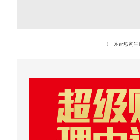
茅台悠蜜生