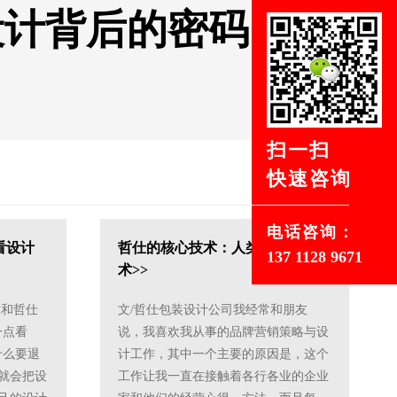
设计背后的密码
扫一扫
快速咨询
电话咨询：
看设计
哲仕的核心技术：人类认知调用技
137 1128 9671
术>>
在和哲仕
文/哲仕包装设计公司我经常和朋友
一点看
说，我喜欢我从事的品牌营销策略与设
什么要退
计工作，其中一个主要的原因是，这个
就会把设
工作让我一直在接触着各行各业的企业