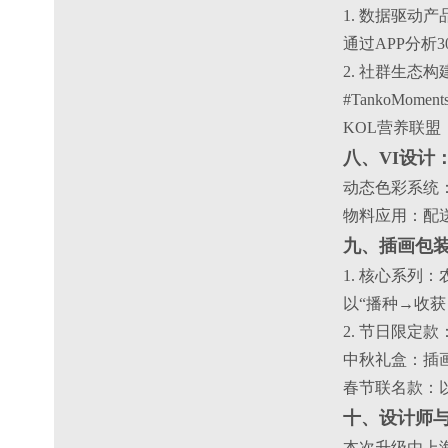
1. 数据驱动产
通过APP分
2. 社群生态构
#TankoM
KOL营养联盟
八、VI设计
动态色彩系统
物料应用：配
九、插画包
1. 核心系列
以“播种→收
2. 节日限定
中秋礼盒：插
春节联名款：以
十、设计师与设计
本次升级由上海