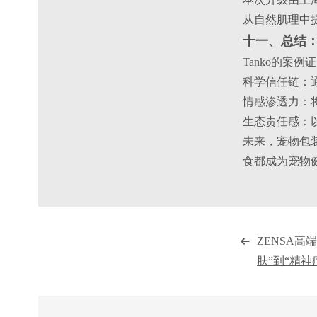
从自然肌理中
十一、总结
Tanko的案
科学信任链：
情感渗透力：
生态责任感：
未来，宠物包
食都成为宠物健
ZENSA
肤”到“精