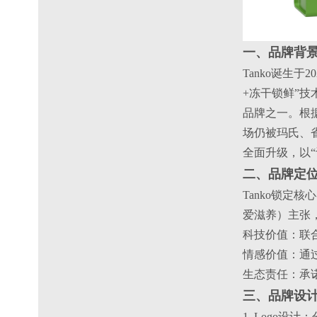
一、品牌背
Tanko诞生
+冻干锁鲜”
品牌之一。根据
场仍被玛氏、雀
全面升级，以“
二、品牌定位
Tanko锁定核
爱滋养）主张
科技价值：联
情感价值：通
生态责任：承
三、品牌设
1. Logo设