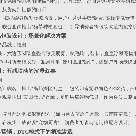
仅保留“90%动物蛋白”标识与爪印icon，背面通过折叠标签隐
验：从货架到社群的闭环
室：扫描袋身触发虚拟场景，用户可通过手势“调配”宠物专属食谱
：联合宜家推出“猫草种植套组”，引导消费者将包装改造为宠物
品包装设计：场景化解决方案
产品线，推出：
装：六边形磁吸盒整合除臭喷雾、梳毛刷与湿巾，盒盖浮雕宠物
0ml可折叠硅胶瓶，瓶身印刷“使用温度指南”，适配户外场景快
划：五感联动的沉浸叙事
创
会》联名：推出“岛屿探险礼盒”，包装印有游戏角色AR涂鸦，
合观夏推出“麦田微风”香薰，复刻烘焙谷物气息，作为会员日赠
：按月配送地域限定配方（如内蒙古草原羊肉款、云南菌菇款）
：在杭州、成都设“宠物厨房”，消费者可参与定制粮配方设计。
营销：DTC模式下的精准渗透