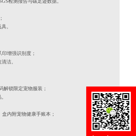
藏SGS检测报告与碳足迹数据。
；
玩具。
爪印增强识别度；
速清洁。
扫码解锁限定宠物服装；
品。
，盒内附宠物健康手账本；