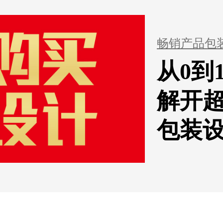
畅销产品包
从0到
解开
包装