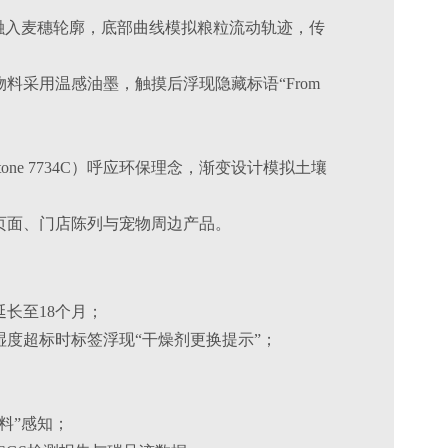
部融入麦穗轮廓，底部曲线模拟粮粒流动轨迹，传
料采用温感油墨，触摸后浮现隐藏标语“From
ntone 7734C）呼应环保理念，渐变设计模拟土壤
页面、门店陈列与宠物周边产品。
长至18个月；
湿度超标时标签浮现“干燥剂更换提示”；
料”感知；