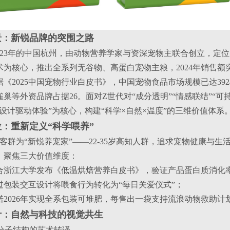
景：新锐品牌的突围之路
于2023年的中国杭州，由动物营养学家与资深宠物主联合创立，定
技术为核心，推出全系列无谷物、高蛋白宠物主粮，2024年销售
《2025中国宠物行业白皮书》，中国宠物食品市场规模已达39
巢等外资品牌占据26。面对Z世代对“成分透明”“情感联结”“可持续
设计驱动体验”为核心，构建“科学×自然×温度”的三维价值体系
：重新定义“科学喂养”
心客群为“新锐养宠家”——22-35岁高知人群，追求宠物健康与生活美学的平
，聚焦三大价值维度：
合浙江大学发布《低温烘焙营养白皮书》，验证产品蛋白质消化率
过包装交互设计将喂食行为转化为“每日关爱仪式”；
诺2026年实现全系包装可堆肥，每售出一袋支持流浪动物救助计
计：自然与科技的视觉共生
计：分子结构的艺术转译