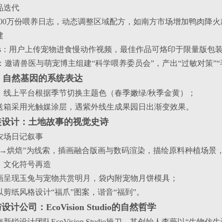
品迭代
析300万份喂养日志，动态调整区域配方，如南方市场增加鸭肉降
建
oments：用户上传宠物进食慢动作视频，最佳作品可烙印于限量版包
：邀请兽医与萌宠博主组建“科学喂养委员会”，产出“过敏对策”“
：自然基因的系统表达
：线上平台根据季节切换主题色（春季嫩绿/秋季金黄）；
送箱采用光触媒涂层，遇紫外线生成果园日出渐变效果。
装设计：土地故事的视觉史诗
：农场日记叙事
获→烘焙”为线索，插画融合版画与数码渲染，描绘原料种植场景
款：文化符号再造
画呈现玉兔与宠物共赏明月，袋内附宠物月饼模具；
剪纸风格设计“福爪”图案，谐音“福到”。
公司：EcoVision Studio的自然哲学
新锐设计团队EcoVision Studio操刀，其创始人李薇以“