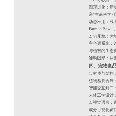
图形进化：新版
递“生命科学×
动态应用：线上
Farm to Bowl”
2. VI系统
主色调系统：以“
与植被的生态
辅助图形：从
四、宠物食
1. 材质与结
植物基复合袋
智能交互封口
人体工学设计
2. 视觉语言
成分可视化窗