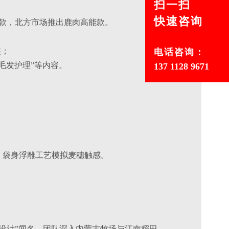
扫一扫
快速咨询
火款，北方市场推出鹿肉高能款。
装；
电话咨询：
毛发护理”等内容。
137 1128 9671
，袋身浮雕工艺模拟麦穗触感。
生物仿生设计”闻名。团队深入内蒙古牧场与江南稻田，