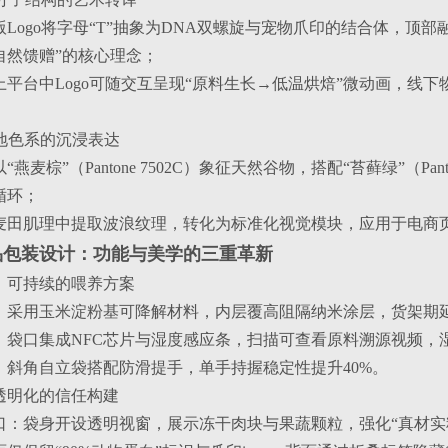
Logo将字母“T”抽象为DNA双螺旋与宠物爪印的结合体，顶
自然馈赠”的核心理念；
平台中Logo可随交互呈现“原料生长→低温烘焙”微动画，线下物
。
：大地色系的沉浸表达
燕麦棕”（Pantone 7502C）象征天然谷物，搭配“苔藓绿”（Pa
循环；
麦田肌理中提取波浪纹理，转化为标准化视觉模块，应用于电商
品包装设计：功能与美学的三重革新
构：可持续的喂养方案
：采用玉米淀粉基可降解材料，内层覆高阻隔纳米涂层，货架期延
：袋口集成NFC芯片与湿度感应条，扫描可查看原料溯源视频，
：斜角自立袋搭配防滑提手，单手持握稳定性提升40%。
：透明化的信任构建
口：袋身开设透明视窗，展示冻干肉块与果蔬颗粒，强化“真材实