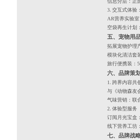
信息分层：正面
3. 交互式体
AR营养实验
空袋再生计划
五、宠物用
拓展宠物护理
模块化清洁套
旅行便携装：5
六、品牌策
1. 跨界内容共
与《动物森友
气味营销：联
2. 体验型服务
订阅月光宝盒
线下营养工坊
七、品牌战略