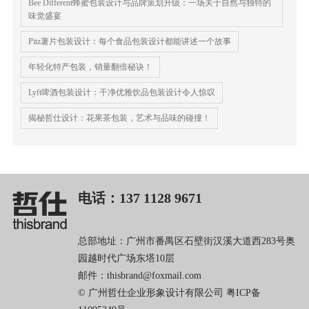
Bee Different蜂蜜包装设计与品牌策划升级：一场关于自然与独特的
味觉盛宴
Pitz薯片包装设计：每个食品包装设计都能讲述一个故事
年轻化特产包装，销量翻倍秘诀！
Lyft啤酒包装设计：干净优雅饮品包装设计令人惊叹
揭秘哲仕设计：花果茶包装，艺术与品味的碰撞！
电话：137 1128 9671
总部地址：广州市番禺区石壁街汉溪大道西283号奥
园越时代广场东塔10层
邮件：thisbrand@foxmail.com
© 广州哲仕企业形象设计有限公司
粤ICP备