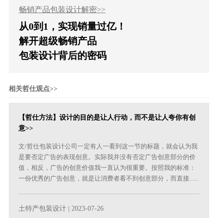
畅销产品包装设计解密>>
从0到1，实现销量过亿！
解开超级畅销产品
包装设计背后的密码
相关哲仕观点>>
【哲仕方法】设计的目的是让人行动，而不是让人夸你有创
意>>
文/哲仕包装设计公司一定有人一看到这一节的标题，就会认为我
是要否定广告的表现创意。实际我并没有否定广告创意部分的价
值，相反，广告的创意价值我一直认为很重要。按照我的标准：
一份优秀的广告创意，就是让消费者看不到创意部分，而直接......
土特产包装设计
| 2023-07-26