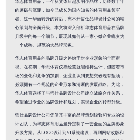
华志体育用品，一个从文体店起步的小品牌，历经数十年
的磨砺与沉淀，如今已成长为国内知名的体育用品领军
者。这一华丽转身的背后，离不开哲仕品牌设计公司的精
心策划与全面升级。本文将深入剖析华志体育用品在品牌
升级中的每一个细节，展现其如何从一家小微企业蜕变为
一个成熟、规范的大品牌形象。
华志体育用品的品牌升级之路始于对企业形象的全面审
视。在初期，华志体育仅靠经营就能维持生计，但随着市
场的变化和竞争的加剧，企业意识到要想突破现有瓶颈，
必须拥有一个规范的企业形象和清晰的发展战略。为此，
华志体育选择了与哲仕品牌设计公司建立战略合作关系，
希望通过专业的品牌设计和规划，实现企业的转型升级。
哲仕品牌设计公司凭借其丰富的品牌策划经验和专业的设
计团队，为华志体育用品量身定制了一套全面的品牌形象
升级方案。从LOGO设计到VI系统建设，再到网站改版和