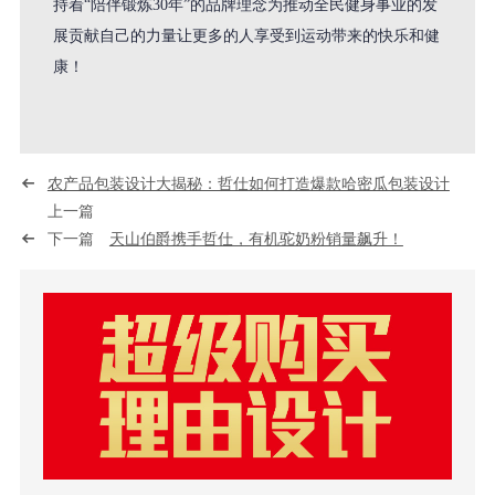
持着“陪伴锻炼30年”的品牌理念为推动全民健身事业的发
展贡献自己的力量让更多的人享受到运动带来的快乐和健
康！
农产品包装设计大揭秘：哲仕如何打造爆款哈密瓜包装设计
上一篇
下一篇
天山伯爵携手哲仕，有机驼奶粉销量飙升！