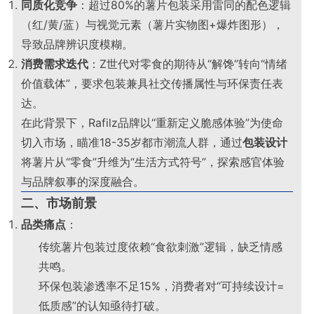
同质化竞争
：超过80%的薯片包装采用雷同的配色逻辑
（红/黄/蓝）与视觉元素（薯片实物图+爆炸图形），
导致品牌辨识度模糊
。
消费需求迭代
：Z世代对零食的期待从“解馋”转向“情绪
价值载体”，要求包装兼具社交传播属性与环保责任表
达
。
在此背景下，Rafilz品牌以“重新定义脆感体验”为使命
切入市场，瞄准18-35岁都市潮流人群，通过
包装设计
将薯片从“零食”升维为“生活方式符号”，探索感官体验
与品牌叙事的深度融合。
二、市场前景
品类痛点
：
传统薯片包装过度依赖“食欲刺激”逻辑，缺乏情感
共鸣
。
环保包装渗透率不足15%，消费者对“可持续设计=
低质感”的认知亟待打破
。