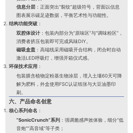
信息分层
：正面突出“裂纹”超级符号，背面以信息
图表展示碳足迹数据，平衡艺术性与功能性
。
结构功能突破
：
双腔体设计
：包装内部分为“原味区”与“调味粉区”，
消费者挤压包装即可完成风味DIY
。
磁吸盒盖
：高端线采用磁吸开合结构，闭合时自动
激活LED呼吸灯，增强开箱仪式感
。
环保技术应用
：
包装膜含植物淀粉基生物涂层，埋入土壤60天可降
解为肥料，外盒使用FSC认证纸张与大豆油墨印
刷
。
六、产品命名创意
核心系列命名
：
“SonicCrunch”系列
：强调脆感声效体验，细分“低
音炮”“高音域”等子类；