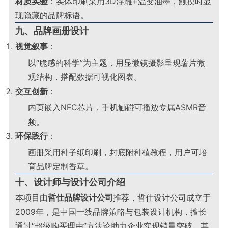
材质实验
：实体印刷采用3D浮雕+温变油墨，触摸时显
现隐藏的品牌标语
。
九、品牌画册设计
视觉叙事
：
以“脆感的科学”为主题，用显微镜摄影呈现薯片微
观结构，搭配数据可视化图表
。
交互创新
：
内页嵌入NFC芯片，手机触碰可播放专属ASMR音
频
。
环保践行
：
画册采用种子纸印刷，封底附种植教程，用户可培
育品牌定制香草
。
十、设计师与设计公司介绍
本项目由
哲仕品牌设计公司
推荐，哲仕设计公司成立于
2009年，是中国一线品牌策略与包装设计机构，擅长
通过“超级购买理由”方法论助力企业实现销量突破。其