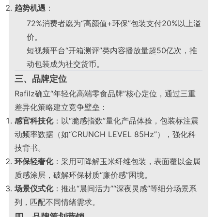
趋势机遇
：
72%消费者愿为“高颜值+环保”包装支付20%以上溢
价
。
短视频平台“开箱测评”类内容播放量超50亿次，推
动包装成为社交货币
。
三、品牌定位
Rafilz确立“年轻化高端零食品牌”核心定位，通过三重
差异化策略建立竞争壁垒：
感官科技化
：以“脆感指数”量化产品体验，包装标注震
动频率数据（如“CRUNCH LEVEL 85Hz”），强化科
技背书
。
环保轻奢化
：采用可降解玉米纤维包装，表面覆以金属
质感涂层，破解环保材质“廉价感”困境
。
场景仪式化
：推出“晨间活力”“深夜灵感”等细分场景系
列，匹配不同情绪需求
。
四、品牌策划营销