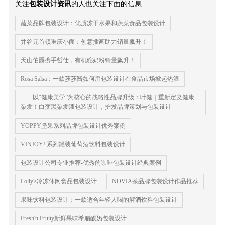
关注
包装设计资讯
的人也关注下面的信息
蔬菜品牌包装设计：优质冻干水果和蔬菜食品包装设计
井谷元首顿重庆小面：创意插画助力销量飙升！
天山伯爵携手哲仕，有机驼奶粉销量飙升！
Rosa Salsa：一款莎莎酱如何用包装设计在食品市场掀起热浪
——以“健康美学”为核心的战略性品牌升级：叶健｜重新定义健康
染发！白变黑染发液包装设计，护发品牌策划与包装设计
YOPPY坚果系列品牌包装设计优秀案例
VINJOY! 系列罐装葡萄酒饮料包装设计
包装设计公司专业推荐-优秀的咖啡包装设计经典案例
Lolly's冷冻休闲食品包装设计
NOVIA茶品牌包装设计作品推荐
果味饮料包装设计：一款适合年轻人喝的解酒饮料包装设计
Fresh'n Fruity新鲜果味希腊酸奶包装设计