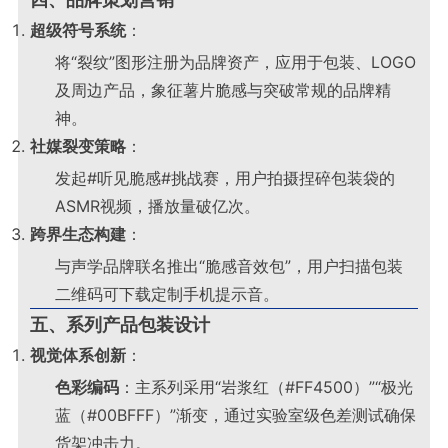
超级符号系统
：
将“裂纹”图形注册为品牌资产，应用于包装、LOGO
及周边产品，象征薯片脆感与突破常规的品牌精
神
。
社媒裂变策略
：
发起#听见脆感#挑战赛，用户拍摄捏碎包装袋的
ASMR视频，播放量破亿次
。
跨界生态构建
：
与声学品牌联名推出“脆感音效包”，用户扫描包装
二维码可下载定制手机提示音
。
五、系列产品包装设计
视觉体系创新
：
色彩编码
：主系列采用“岩浆红（#FF4500）”“极光
蓝（#00BFFF）”渐变，通过实验室级色差测试确保
货架冲击力
。