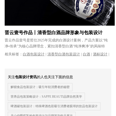
晋云壹号作品丨清香型白酒品牌形象与包装设计
晋云作品壹号是哲仕2025年完成的白酒设计案例，产品方案以“纯
净•传承”为核心品牌理念，紧扣清香型白酒“纯净爽净”的风味特
点，通过流水波纹符号化瓶型视......
相关标签：
白酒包装设计
|
清香型白酒包装设计
|
白酒
|
酒标设计
|
酒水包装设计
|
酒瓶设计
|
酒类包装设计
关注
包装设计资讯
的人也关注下面的信息
解锁食品包装设计：吸引年轻消费者的秘密
营养品包装策略设计：SAPPE BEAUTI品牌自然美学
啤酒罐包装设计：特殊啤酒色彩吸引消费者眼球的饮品包装设计
天山伯爵驼乳粉包装设计与品牌策划作品展示