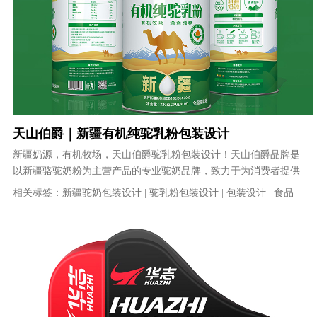
天山伯爵｜新疆有机纯驼乳粉包装设计
新疆奶源，有机牧场，天山伯爵驼乳粉包装设计！天山伯爵品牌是
以新疆骆驼奶粉为主营产品的专业驼奶品牌，致力于为消费者提供
天然、安全的中高端驼乳产品。天山伯......
相关标签：
新疆驼奶包装设计
|
驼乳粉包装设计
|
包装设计
|
食品
包装设计
|
有机食品包装设计
|
品牌包装设计
|
奶粉包装设计
|
大健
康食品包装设计
|
VI设计
|
品牌策划