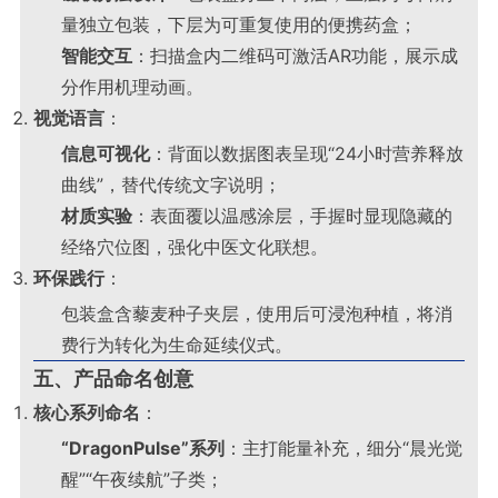
量独立包装，下层为可重复使用的便携药盒；
智能交互
：扫描盒内二维码可激活AR功能，展示成
分作用机理动画
。
视觉语言
：
信息可视化
：背面以数据图表呈现“24小时营养释放
曲线”，替代传统文字说明；
材质实验
：表面覆以温感涂层，手握时显现隐藏的
经络穴位图，强化中医文化联想
。
环保践行
：
包装盒含藜麦种子夹层，使用后可浸泡种植，将消
费行为转化为生命延续仪式
。
五、产品命名创意
核心系列命名
：
“DragonPulse”系列
：主打能量补充，细分“晨光觉
醒”“午夜续航”子类；