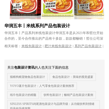
华润五丰丨米线系列产品包装设计
华润五丰丨产品系列米线包装设计华润五丰是从2021年和哲仕开始
合作的，至今合作推出的产品有十多款，款款都畅销！哲仕公司深
度参与江西五丰食品列产品的品牌......
相关标签：
米线包装设计
|
肥汁米线包装设计
|
系列产品包装设计
|
产品包装设计
|
食品包装设计
|
包装盒设计
关注
包装设计资讯
的人也关注下面的信息
猫粮狗粮宠物食品包装设计
食品包装设计：美味的视觉盛宴
YOYO薯片包装设计：人气零食包装设计案例推荐
纸巾包装设计的精髓
饮料包装设计｜畅销产品包装设计案例
SINLESS SPIRITS鸡尾酒包装设计与品牌升级：从功能饮料到情绪
符号的升维突围