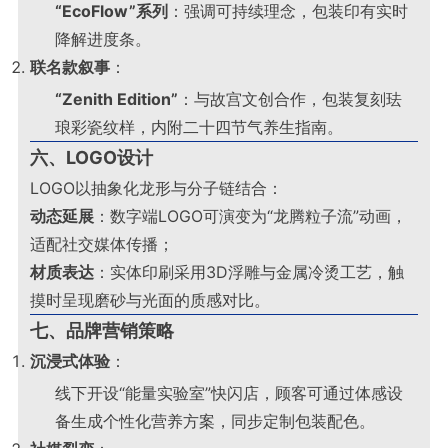
“EcoFlow”系列
：强调可持续理念，包装印有实时
降解进度条
。
联名款叙事
：
“Zenith Edition”
：与故宫文创合作，包装复刻珐
琅彩瓷纹样，内附二十四节气养生指南
。
六、LOGO设计
LOGO以抽象化龙形与分子链结合：
动态延展
：数字端LOGO可演变为“龙腾粒子流”动画，
适配社交媒体传播；
材质表达
：实体印刷采用3D浮雕与金属冷烫工艺，触
摸时呈现磨砂与光面的质感对比
。
七、品牌营销策略
沉浸式体验
：
线下开设“能量实验室”快闪店，顾客可通过体感设
备生成个性化营养方案，同步定制包装配色
。