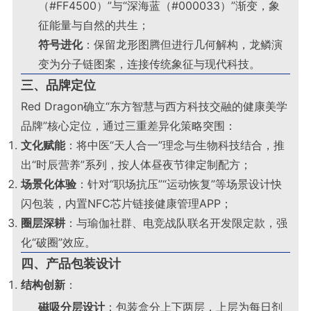
（#FF4500）”与“深海蓝（#000033）”渐变，象
征能量与自然的共生；
符号进化
：保留龙形图腾但进行几何解构，龙鳞演
变为分子链图案，连接传统象征与现代科技
。
三、品牌定位
Red Dragon确立“东方智慧与西方科技交融的健康美学
品牌”核心定位，通过三重差异化策略突围：
文化赋能
：将中医“天人合一”理念与生物科技结合，推
出“时辰营养”系列，按人体昼夜节律定制配方；
场景化体验
：针对“职场抗压”“运动恢复”等场景设计快
闪包装，内置NFC芯片链接健康管理APP；
圈层深耕
：与瑜伽社群、电竞战队联名开发限定款，强
化“破圈”效应
。
四、产品包装设计
结构创新
：
磁吸分层设计
：包装盒分上下两层，上层为每日剂