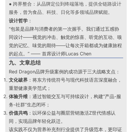
● 跨界整合：从品牌定位到终端落地，提供全链路设计
服务，曾为食品、科技、日化等多领域品牌赋能。
设计哲学
：
“包装是品牌与消费者的第一次握手。我们通过五感协
同设计——视觉的冲击、触觉的惊喜、听觉的互动、嗅
觉的记忆、味觉的期待——让每次开箱都成为健康旅程
的起点。” —— 首席设计师Lucas Chen
九、文章总结
Red Dragon品牌升级案例的成功源于三大战略支点：
文化破界
：将东方传统符号与现代科技语言深度融合，
重塑健康美学范式；
体验升维
：通过智能交互与可持续设计，构建“产品-服
务-社群”生态闭环；
价值共鸣
：以环保公益与圈层营销激活Z世代情感认
同，实现品牌年轻化跃迁。
该实践不仅为营养补充剂行业提供了升级范本，更印证