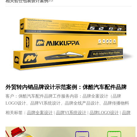
相关哲仕包装设计案例>>
外贸转内销品牌设计示范案例：侎酷汽车配件品牌
全案策略设计
客户：侎酷汽车配件品牌工作服务内容：品牌全案设计（品牌
LOGO设计、品牌VI系统设计、品牌全线产品设计、品牌传播物料
设计等）设计公司：哲仕完成时间：2......
相关标签：
品牌全案设计
|
品牌VI系统设计
|
品牌LOGO设计
|
品牌
全线产品设计
|
品牌传播物料设计
|
品牌包装设计
|
VI设计
|
包装设
计