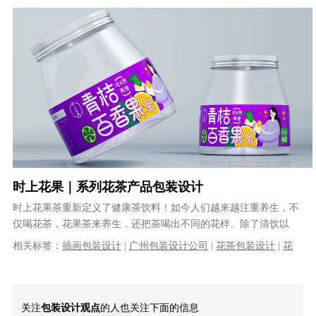
设计公司｜专业的包装设计公司
时上花果｜系列花茶产品包装设计
时上花果茶重新定义了健康茶饮料！如今人们越来越注重养生，不
仅喝花茶，花果茶来养生，还把茶喝出不同的花样。除了清饮以
外，加入有益花草、果汁等调饮茶也深受......
相关标签：
插画包装设计
|
广州包装设计公司
|
花茶包装设计
|
花
果茶包装设计
|
罐装包装设计
|
系列包装设计
|
果茶包装设计
|
VI设
计
|
品牌策划
|
品牌全案设计
关注
包装设计观点
的人也关注下面的信息