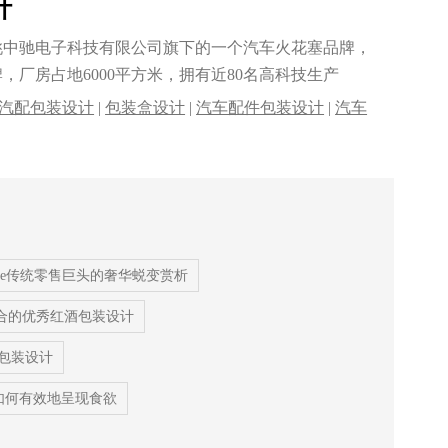
计
姚中驰电子科技有限公司旗下的一个汽车火花塞品牌，
，厂房占地6000平方米，拥有近80名高科技生产
汽配包装设计
|
包装盒设计
|
汽车配件包装设计
|
汽车
设计
|
品牌策划
|
品牌全案设计
serve传统零售巨头的奢华蜕变赏析
合的优秀红酒包装设计
品包装设计
如何有效地呈现食欲