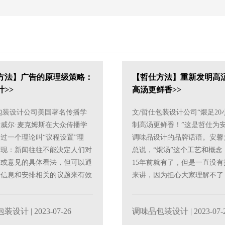
方法】广告的原理级策略：
【哲仕方法】重新发明高
>>
高汤更鲜香>>
包装设计公司美国著名传播学
文/哲仕包装设计公司“煨足20
威尔·麦克姆斯在大众传播学
制高汤更鲜香！”这是哲仕为
过一个理论叫“议程设置”理
调味品设计的品牌话语。安馨
发现：新闻往往不能决定人们对
总说，“煨汤”这个工艺和概念
件或意见的具体看法，但可以通
15年前就有了，但是一直没
给信息和安排相关的议题来有效
来讲，因为担心大家理解不了
关注哪些事实和意......
和哲仕合作之后，哲......
包装设计
| 2023-07-26
调味品包装设计
| 2023-07-