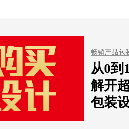
畅销产品包
从0到
解开
包装