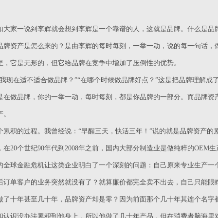
如大家一说到李辉就会想到李辉是一个靠谱的人，这就是品牌。什么是品牌
品牌资产是怎么来的？是由李辉的每时每刻，一举一动，说的每一句话，
里，它是无形的，但它给品牌在竞争中增加了压倒性的优势。
“我现在适不适合做品牌？”“在哪个时候做品牌好点？”这是把品牌理解
是在做品牌，你的一举一动，每时每刻，都是你品牌的一部分。而品牌资
产。
个累积的过程。我曾经说：“早醒三天，快活三年！”说的就是品牌资产的
在20个世纪90年代到2008年之前，国内大部分制造业是做纯粹的OEM
8年的全球金融危机让这类企业明白了一个深刻的问题：自己原来专业生产
后订单客户的业务突然就没有了？就算廉价都完全卖不出去，自己只能眼
做了十年甚至几十年，品牌资产却是零？因为前面那个几十年其连个名字
和认识没办法累积到他身上，所以他做了几十年产品，但在消费者脑海里