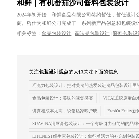
和鲜｜有机番茄沙司酱料包装设计
2024年初开始，和鲜食品有限公司签约哲仕，哲仕设
商。哲仕为和鲜公司完成了一系列新产品创意和包装设
工......
相关标签：
食品包装设计
|
调味品包装设计
|
酱料包装设
牌包装设计
关注
包装设计观点
的人也关注下面的信息
巧克力包装设计：把对美食的热爱装进食品包装设计里
食品包装设计：美味的视觉盛宴
VITALÉ胶原蛋
讲真相成本太高，说俗话家喻户晓
Fresh'n Fr
SUAVINA润唇膏包装设计：一个有吸引力但简约的品
LIFENEST维生素包装设计：象征着活力的补充剂包装