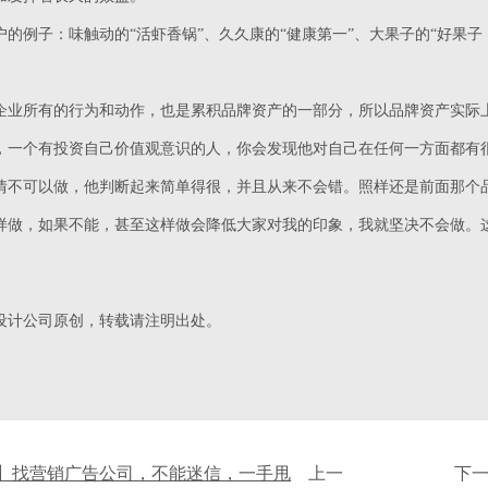
的例子：味触动的“活虾香锅”、久久康的“健康第一”、大果子的“好果子
企业所有的行为和动作，也是累积品牌资产的一部分，所以品牌资产实际
，一个有投资自己价值观意识的人，你会发现他对自己在任何一方面都有
情不可以做，他判断起来简单得很，并且从来不会错。照样还是前面那个
样做，如果不能，甚至这样做会降低大家对我的印象，我就坚决不会做。
设计公司原创，转载请注明出处。
】找营销广告公司，不能迷信，一手甩
上一
下