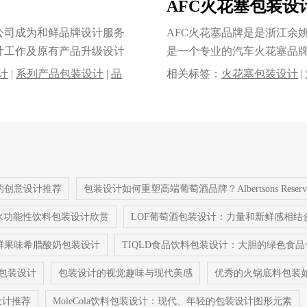
AFC火花塞包装设
计公司成为和鲜品牌设计服务
AFC火花塞品牌是是浙江余
计工作及原有产品升级设计
是一个专业的汽车火花塞品牌
工......
计
|
系列产品包装设计
|
品
相关标签：
火花塞包装设计
|
用品包装设计
|
汽配产品包装
的创意设计推荐
包装设计如何重塑高端葡萄酒品牌？Albertsons Re
白水功能性饮料包装设计欣赏
LOF葡萄酒包装设计：力量和新鲜感相结
uity新鲜果味希腊酸奶包装设计
TIQLD食品饮料包装设计：大胆的绿色食
牌包装设计
包装设计的视觉趣味与现代美感
优秀的火锅底料包装
设计推荐
MoleCola饮料包装设计：现代、年轻的包装设计图形元素