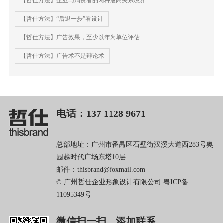
【哲仕方法】企业与消费者的两种最高关系境界
【哲仕方法】“后退一步”看设计
【哲仕方法】广告效果，至少以年为单位评估
【哲仕方法】广告术不是辩论术
电话：137 1128 9671
总部地址：广州市番禺区石壁街汉溪大道西283号奥
园越时代广场东塔10层
邮件：thisbrand@foxmail.com
© 广州哲仕企业形象设计有限公司
粤ICP备
11095349号
微信扫一扫，添加联系