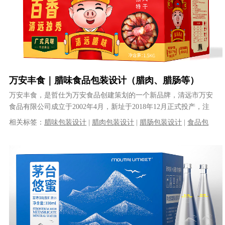
万安丰食｜腊味食品包装设计（腊肉、腊肠等）
万安丰食，是哲仕为万安食品创建策划的一个新品牌，清远市万安
食品有限公司成立于2002年4月，新址于2018年12月正式投产，注
册资金人民币1.5亿元，......
相关标签：
腊味包装设计
|
腊肉包装设计
|
腊肠包装设计
|
食品包
装设计
|
特产包装设计
|
土特产包装设计
|
产品包装设计
|
商标设计
|
VI设计
|
品牌全案设计
|
品牌策划