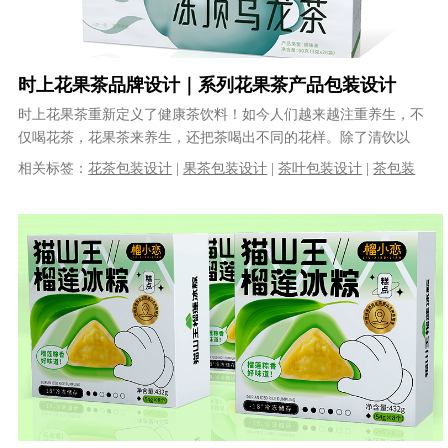
时上花果茶品牌设计｜系列花果茶产品包装设计
时上花果茶重新定义了健康茶饮料！如今人们越来越注重养生，不
仅喝花茶，花果茶来养生，还把茶喝出不同的花样。除了清饮以
外，加入有益花草、果汁等调饮茶也深受......
相关标签：
花茶包装设计
|
果茶包装设计
|
茶叶包装设计
|
茶包装
设计
|
产品包装设计
|
包装设计公司
|
食品包装设计
|
快消品包装设
计
|
专业的包装设计公司
|
品牌包装设计