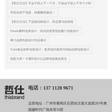
【哲仕方法】不会干的人干一个月，不如会干的人干半个小时
年轻化特产包装，销量翻倍秘诀！
【哲仕方法】产品线结构设计，田忌赛马的游戏
Paladin酱料包装设计：高识别度类型的酱汁包装设计
果汁品牌包装设计作品展示
Yoleit食品饮料包装设计：更具现代视觉代码的品牌包装设计
色彩大胆！卡通IP设计让品牌包装焕发新生
电话：137 1128 9671
总部地址：广州市番禺区石壁街汉溪大道西283号奥
园越时代广场东塔10层