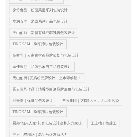
豫竹食品｜粉面菜蛋系列包装设计
华润五丰丨米线系列产品包装设计
天山伯爵｜新疆有机纯驼乳粉包装设计
TINGKAM丨刹车蹄块包装设计
高林雀｜云南古树茶品牌策划与包装设计
跃佳医疗｜品牌形象与产品包装设计
天山伯爵 | 驼奶粉品牌设计，上市即畅销！
晋云壹号作品丨清香型白酒品牌形象与包装设计
挪美嘉｜保健品包装设计
圣牧集团｜方圆100里，无工业污染
TINGKAM丨刹车蹄块包装设计
厨邦“烟火人家”礼盒包装设计诠释东方家味
王上榴｜榴莲王
养谷元酸梅汤｜老字号焕发新活力