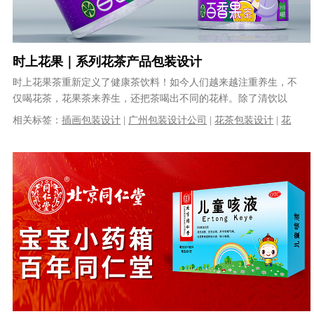
时上花果｜系列花茶产品包装设计
时上花果茶重新定义了健康茶饮料！如今人们越来越注重养生，不
仅喝花茶，花果茶来养生，还把茶喝出不同的花样。除了清饮以
外，加入有益花草、果汁等调饮茶也深受......
相关标签：
插画包装设计
|
广州包装设计公司
|
花茶包装设计
|
花
果茶包装设计
|
罐装包装设计
|
系列包装设计
|
果茶包装设计
|
VI设
计
|
品牌策划
|
品牌全案设计