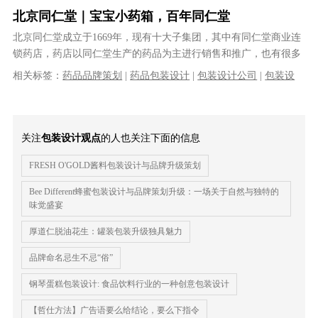
北京同仁堂｜宝宝小药箱，百年同仁堂
北京同仁堂成立于1669年，现有十大子集团，其中有同仁堂商业连
锁药店，药店以同仁堂生产的药品为主进行销售和推广，也有很多
系内药店销售其他公司高利润产品......
相关标签：
药品品牌策划
|
药品包装设计
|
包装设计公司
|
包装设
计
|
药品包装设计公司
|
关注
包装设计观点
的人也关注下面的信息
FRESH O'GOLD酱料包装设计与品牌升级策划
Bee Different蜂蜜包装设计与品牌策划升级：一场关于自然与独特的
味觉盛宴
厚道仁脱油花生：罐装包装升级独具魅力
品牌命名忌生不忌“俗”
钢琴蛋糕包装设计​: 食品饮料行业的一种创意包装设计
【哲仕方法】广告语要么给结论，要么下指令