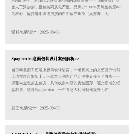
Mello!诞生于对现代宠物健康问题的深度洞察——市面多数产品
含人工添加剂，且包装同质化严重。品牌以“100%天然鱼类原料”
为核心，坚持选用道德捕捞的自由放养鱼类（无笼养、无......
猫粮包装设计
| 2025-08-06
Spaghettico意面包装设计案例解析>>
当百年意面工艺遇上极简设计语言，一场餐桌上的文艺复兴悄然
上演在超市货架上，一款意大利面产品让消费者停下了脚步——
深蓝与金色的主色调，几何线条勾勒的麦穗图形，哑光质感的纸
盒材质。这是Spaghettico，一个将意大利面制作提升为艺......
意面包装设计
| 2025-08-05