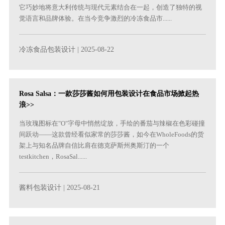
它巧妙地将意大利传统与现代元素结合在一起，创造了独特的视
觉语言和品牌体验。在当今竞争激烈的冷冻食品市......
冷冻食品包装设计
| 2025-08-22
Rosa Salsa：一款莎莎酱如何用包装设计在食品市场掀起热
浪>>
当玫瑰图标在"O"字母中悄然绽放，手绘的番茄与辣椒在色彩碰撞
间跃动——这款曾经看似家常的莎莎酱，如今在WholeFoods的货
架上与知名品牌自信比肩在德克萨斯州奥斯汀的一个
testkitchen，RosaSal......
酱料包装设计
| 2025-08-21