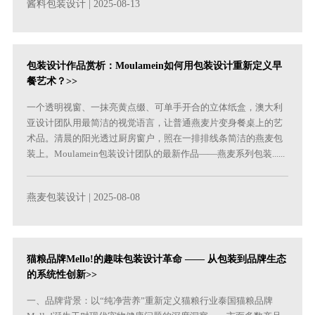
酱料包装设计
| 2025-08-13
包装设计作品赏析：Moulamein如何用包装设计重新定义早
餐艺术？>>
一个透明视窗、一抹亮黄点缀、可单手开合的立体纸盒，澳大利
亚设计团队用最简洁的视觉语言，让普通燕麦片变身餐桌上的艺
术品。清晨的阳光透过厨房窗户，照在一排排线条简洁的燕麦包
装上。Moulamein包装设计团队的最新作品——燕麦系列包装......
燕麦包装设计
| 2025-08-08
猫粮品牌Mello!的趣味包装设计革命 —— 从包装到品牌生态
的系统性创新>>
一、品牌背景：以“纯净营养”重新定义猫粮行业泰国猫粮品牌