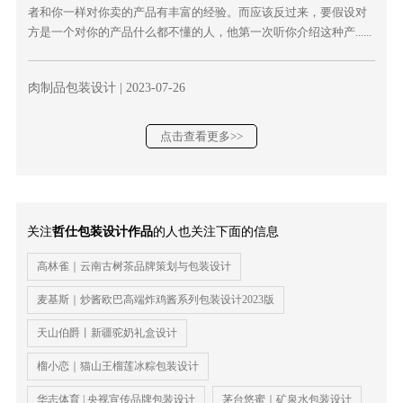
者和你一样对你卖的产品有丰富的经验。而应该反过来，要假设对
方是一个对你的产品什么都不懂的人，他第一次听你介绍这种产......
肉制品包装设计
| 2023-07-26
点击查看更多>>
关注
哲仕包装设计作品
的人也关注下面的信息
高林雀｜云南古树茶品牌策划与包装设计
麦基斯｜炒酱欧巴高端炸鸡酱系列包装设计2023版
天山伯爵丨新疆驼奶礼盒设计
榴小恋｜猫山王榴莲冰粽包装设计
华志体育 | 央视宣传品牌包装设计
茅台悠蜜｜矿泉水包装设计