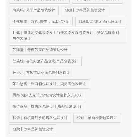
海莱玛 | 果干产品包装设计
银穗丨涂料品牌包装设计
圣牧集团｜方圆100里，无工业污染
FLAIDO汽配产品包装设计
叶健｜重新定义健康染发！白变黑染发液包装设计，护发品牌策划
与包装设计
荞降堂丨青稞荞麦面品牌策划设计
仁英雄 | 喜闻好酒产品创意/产品包装设计
井谷元 | 首顿重庆小面包装创意设计
茅台悠蜜｜利口酒包装设计、鸡尾酒包装设计
厨邦“烟火人家”礼盒包装设计诠释东方家味
豫竹食品｜螺蛳粉包装设计(爆品策划设计)
和鲜｜有机番茄沙司酱料包装设计
和鲜｜羊肉烧麦包装设计
银聚丨涂料品牌包装设计