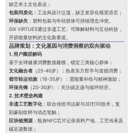
缺乏本土文化表达；
包装同质化
：工业风设计泛滥，缺乏差异化视觉语言；
环保缺失
：塑料包装与年轻群体可持续理念冲突
。
SIX VIRTUES通过非遗工艺、可降解材料与互动科技，
开辟能量饮料的文化新赛道。
品牌策划：文化基因与消费洞察的双向驱动
1. 用户圈层解码
基于全球健康消费数据建模，锁定三类核心群体：
文化融合者
（25-40岁）：热衷东方哲学与道德消费；
都市轻运动族
（18-35岁）：需能量补给与精神激励；
环保先锋
（20-30岁）：关注碳足迹与循环经济。
2. 技术壁垒构建
非遗工艺数字化
：联合传统书法家与3D打印技术，复
刻篆刻纹样与动态笔触；
区块链溯源
：瓶身NFC芯片记录原料产地、工艺传承及
碳足迹数据；