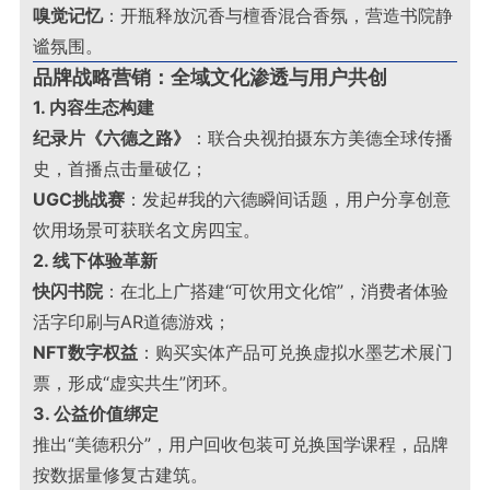
嗅觉记忆
：开瓶释放沉香与檀香混合香氛，营造书院静
谧氛围
。
品牌战略营销：全域文化渗透与用户共创
1. 内容生态构建
纪录片《六德之路》
：联合央视拍摄东方美德全球传播
史，首播点击量破亿；
UGC挑战赛
：发起#我的六德瞬间话题，用户分享创意
饮用场景可获联名文房四宝
。
2. 线下体验革新
快闪书院
：在北上广搭建“可饮用文化馆”，消费者体验
活字印刷与AR道德游戏；
NFT数字权益
：购买实体产品可兑换虚拟水墨艺术展门
票，形成“虚实共生”闭环
。
3. 公益价值绑定
推出“美德积分”，用户回收包装可兑换国学课程，品牌
按数据量修复古建筑
。