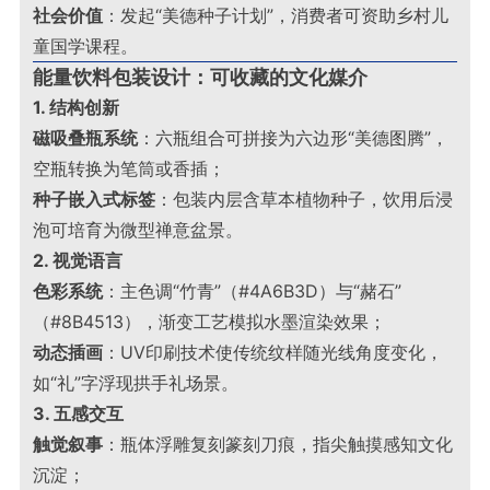
社会价值
：发起“美德种子计划”，消费者可资助乡村儿
童国学课程
。
能量饮料包装设计：可收藏的文化媒介
1. 结构创新
磁吸叠瓶系统
：六瓶组合可拼接为六边形“美德图腾”，
空瓶转换为笔筒或香插；
种子嵌入式标签
：包装内层含草本植物种子，饮用后浸
泡可培育为微型禅意盆景
。
2. 视觉语言
色彩系统
：主色调“竹青”（#4A6B3D）与“赭石”
（#8B4513），渐变工艺模拟水墨渲染效果；
动态插画
：UV印刷技术使传统纹样随光线角度变化，
如“礼”字浮现拱手礼场景
。
3. 五感交互
触觉叙事
：瓶体浮雕复刻篆刻刀痕，指尖触摸感知文化
沉淀；