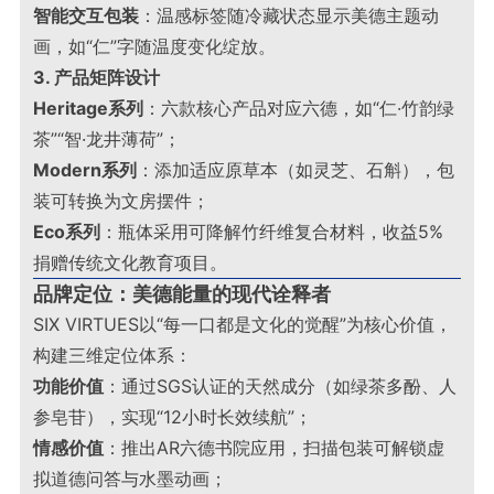
智能交互包装
：温感标签随冷藏状态显示美德主题动
画，如“仁”字随温度变化绽放
。
3. 产品矩阵设计
Heritage系列
：六款核心产品对应六德，如“仁·竹韵绿
茶”“智·龙井薄荷”；
Modern系列
：添加适应原草本（如灵芝、石斛），包
装可转换为文房摆件；
Eco系列
：瓶体采用可降解竹纤维复合材料，收益5%
捐赠传统文化教育项目
。
品牌定位：美德能量的现代诠释者
SIX VIRTUES以“每一口都是文化的觉醒”为核心价值，
构建三维定位体系：
功能价值
：通过SGS认证的天然成分（如绿茶多酚、人
参皂苷），实现“12小时长效续航”；
情感价值
：推出AR六德书院应用，扫描包装可解锁虚
拟道德问答与水墨动画；