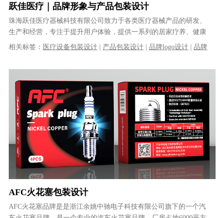
跃佳医疗｜品牌形象与产品包装设计
珠海跃佳医疗器械科技有限公司致力于各类医疗器械产品的研发、
生产和经营，专注于提升用户体验，提供一系列的居家疗养、健康
检查等产品及完善的售后服务。建立了......
相关标签：
医疗设备包装设计
|
产品包装设计
|
品牌logo设计
|
品牌
VI设计
|
体温计包装设计
|
血压计包装设计
|
logo设计
|
VI设计
|
品
牌策划
|
品牌全案设计
AFC火花塞包装设计
AFC火花塞品牌是是浙江余姚中驰电子科技有限公司旗下的一个汽
车火花塞品牌，是一个专业的汽车火花塞品牌，厂房占地6000平方