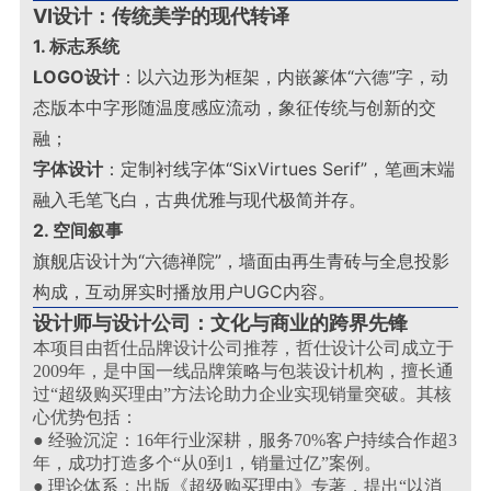
VI设计：传统美学的现代转译
1. 标志系统
LOGO设计
：以六边形为框架，内嵌篆体“六德”字，动
态版本中字形随温度感应流动，象征传统与创新的交
融；
字体设计
：定制衬线字体“SixVirtues Serif”，笔画末端
融入毛笔飞白，古典优雅与现代极简并存
。
2. 空间叙事
旗舰店设计为“六德禅院”，墙面由再生青砖与全息投影
构成，互动屏实时播放用户UGC内容
。
设计师与设计公司：文化与商业的跨界先锋
本项目由哲仕品牌设计公司推荐，哲仕设计公司成立于
2009年，是中国一线品牌策略与包装设计机构，擅长通
过“超级购买理由”方法论助力企业实现销量突破。其核
心优势包括：
● 经验沉淀：16年行业深耕，服务70%客户持续合作超3
年，成功打造多个“从0到1，销量过亿”案例。
● 理论体系：出版《超级购买理由》专著，提出“以消