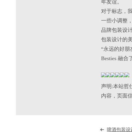
年友谊。
对于
标志
，
一些小调整
品牌包装设
包装设计
的
“永远的好朋
Besties
声明:本站哲
内容，页面
啤酒包装设