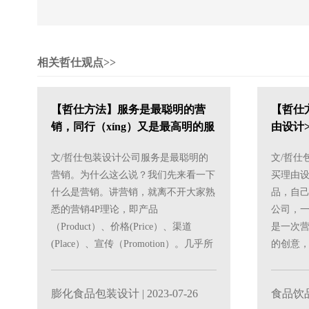
相关哲仕观点>>
【哲仕方法】服务是最聪明的营
【哲仕
销，同行（xíng）又是最高明的服
由设计>
务>>
文/哲仕包装设计公司服务是最聪明的
文/哲仕
营销。为什么这么说？我们先来看一下
买理由
什么是营销。讲营销，就离不开大家熟
品，自
悉的营销4P理论，即产品
公司，
（Product）、价格(Price）、渠道
是一次
(Place）、宣传（Promotion）。几乎所
的创意
有的......
1、如何让
膨化食品包装设计
| 2023-07-26
食品饮