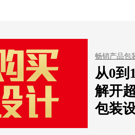
畅销产品包
从0到
解开
包装