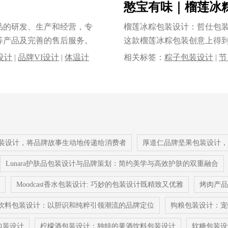
憨宝有味｜榴莲冰
品的研发、生产和经营，专
榴莲冰粽包装设计：哲仕包装
等产品及完善的售后服务。
这款榴莲冰粽包装创意上得到了充
o设计
|
品牌VI设计
|
体温计
相关标签：
粽子包装设计
|
节
|
品牌全案设计
包装设计
|
包装设计公司
|
快
装设计，将品牌故事生动地传递给消费者
厚道仁品牌坚果包装设计，
Lunara护肤品包装设计与品牌策划：简约美学与高效护肤的双重融合
Moodcast香水包装设计: 巧妙的包装设计既精致又优雅
烤肉产品
性饮料包装设计：以胆识和纯粹引领潮流的品牌定位
狗粮包装设计：宠
包装设计
柠檬酒包装设计：独特的果酒饮料包装设计
软糖包装设