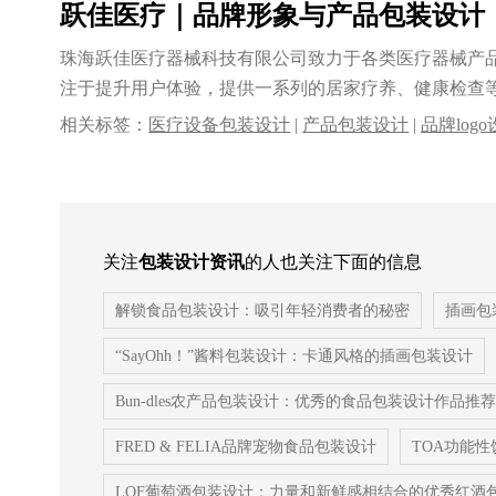
跃佳医疗｜品牌形象与产品包装设计
珠海跃佳医疗器械科技有限公司致力于各类医疗器械产
注于提升用户体验，提供一系列的居家疗养、健康检查
建立了......
相关标签：
医疗设备包装设计
|
产品包装设计
|
品牌log
包装设计
|
血压计包装设计
|
logo设计
|
VI设计
|
品牌策划
关注
包装设计资讯
的人也关注下面的信息
解锁食品包装设计：吸引年轻消费者的秘密
插画包
“SayOhh！”酱料包装设计：卡通风格的插画包装设计
Bun-dles农产品包装设计：优秀的食品包装设计作品推荐
FRED & FELIA品牌宠物食品包装设计
TOA功能
LOF葡萄酒包装设计：力量和新鲜感相结合的优秀红酒