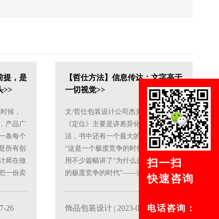
前提，是
【哲仕方法】信息传达：文字高于
>>
一切视觉>>
么时候，
文/哲仕包装设计公司杰克·特劳特的
，产品广
《定位》主要是讲差异化的品牌营销方
一条每个
法，书中还有一个最大的默认前提——
是所有创
“这是一个极度竞争的时代”，他在前面
扫一扫
计师在做
用不少篇幅讲了“为什么这是不可避免
把一份卖
的极度竞争的时代”——这是一个信息
快速咨询
极度泛滥、消费者心......
电话咨询：
7-26
饰品包装设计
| 2023-07-26