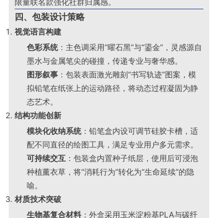
限量联名款强化社群归属感
。
四、包装设计策略
视觉语言构建
色彩系统
：主色调采用“曜石黑”与“鎏金”，灵感源自
墨水与金属笔尖的碰撞，传递专业与奢华感
。
图形叙事
：包装表面激光雕刻“书写轨迹”图案，模
拟铅笔在纸张上的运动路径，将动态过程凝固为静
态艺术
。
结构功能创新
模块化收纳系统
：铅笔盒内设可调节硅胶卡槽，适
配不同直径的绘图工具，满足专业用户多元需求
。
可持续交互
：包装盒内置种子纸层，使用后可浸泡
种植薰衣草，将“消耗行为”转化为“生命延续”的隐
喻
。
材质技术突破
生物基复合材料
：外盒采用玉米淀粉基PLA与碳纤