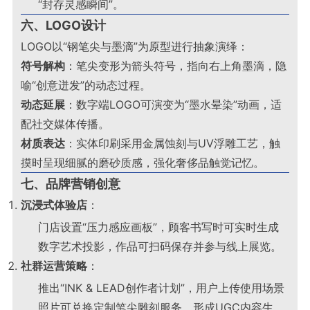
“封存灵感瞬间”
。
六、LOGO设计
LOGO以“钢笔尖与墨滴”为原型进行抽象演绎：
符号解构
：笔尖变形为箭头符号，指向右上角墨滴，隐
喻“创意迸发”的动态过程。
动态延展
：数字端LOGO可演变为“墨水晕染”动画，适
配社交媒体传播
。
材质表达
：实体印刷采用金属蚀刻与UV浮雕工艺，触
摸时呈现细腻的磨砂质感，强化奢侈品触觉记忆
。
七、品牌营销创意
沉浸式体验店
：
门店设置“压力感应画板”，顾客书写时可实时生成
数字艺术投影，作品可扫码保存并参与线上展览
。
社群运营策略
：
推出“INK & LEAD创作者计划”，用户上传使用场景
照片可兑换定制笔尖雕刻服务，形成UGC内容生