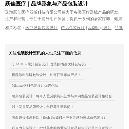
跃佳医疗｜品牌形象与产品包装设计
珠海跃佳医疗器械科技有限公司致力于各类医疗器械产品的研发、
生产和经营，专注于提升用户体验，提供一系列的居家疗养、健康
检查等产品及完善的售后服务。建立了......
相关标签：
医疗设备包装设计
|
产品包装设计
|
品牌logo设计
|
品牌
VI设计
|
体温计包装设计
|
血压计包装设计
|
logo设计
|
VI设计
|
品
牌策划
|
品牌全案设计
关注
包装设计资讯
的人也关注下面的信息
QUÀDE – 果汁包装设计: 优秀的插画饮料包装设计
揭秘涂料品牌包装设计：如何打造爆款产品？
Minimal饮料包装设计优秀作品
薯条包装设计：将令人垂涎的街头艺术与休闲食品包装设计相结合
时上花果茶品牌设计，年轻养生新风尚！
黑白碰撞水果狂欢！Besh Tea如何用中亚灵感颠覆冰茶包装设计
巧克力包装设计：把对美食的热爱装进食品包装设计里的创意设计